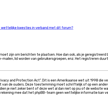
wettelijke kwesties in verband met dit forum?
moet zijn om berichten te plaatsen. Hoe dan ook, als je geregistreerd 
e-mailen, lid worden van gebruikersgroepen, enz. Het registreren duur
Privacy and Protection Act". Dit is een Amerikaanse wet uit 1998 die v
t van de ouders. Deze toestemming moet schriftelijk of op een ande
ndien je niet zeker bent of deze wet al dan niet op jou of de website w
r rekening mee dat het phpBB-team geen wettelijke informatie kan ve