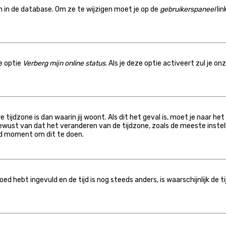
n in de database. Om ze te wijzigen moet je op de
gebruikerspaneel
lin
de optie
Verberg mijn online status
. Als je deze optie activeert zul je o
 tijdzone is dan waarin jij woont. Als dit het geval is, moet je naar h
ewust van dat het veranderen van de tijdzone, zoals de meeste inste
oed moment om dit te doen.
oed hebt ingevuld en de tijd is nog steeds anders, is waarschijnlijk de 