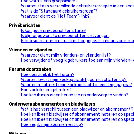
Hoe word ik een groepsleider?
Waarom staan verschillende gebruikersgroepen in een ande
Wat is de "Standaard gebruikersgroep"?
Waarvoor dient de "Het Team"-link?
Privéberichten
Ik kan geen privéberichten sturen!
Ik blijf ongewenste privéberichten ontvangen!
Ik heb spam of een e-mail met ongepaste inhoud van iema
Vrienden en vijanden
Waarvoor dient mijn vrienden- en vijandenlijst?
Hoe verwijder of voeg ik gebruikers toe aan mijn vrienden- 
Forums doorzoeken
Hoe doorzoek ik het forum?
Waarom levert mijn zoekopdracht geen resultaten op?
Waarom resulteert mijn zoekopdracht in een lege pagina?
Hoe zoek ik een gebruiker?
Hoe kan ik mijn eigen berichten en onderwerpen vinden?
Onderwerpabonnementen en bladwijzers
Wat is het verschil tussen een bladwijzer en abonnement?
Hoe kan ik een bladwijzer of abonnement instellen op spe
Hoe kan ik een bladwijzer of abonnement instellen op spec
Hoe zeg ik mijn abonnement op?
Bijlagen