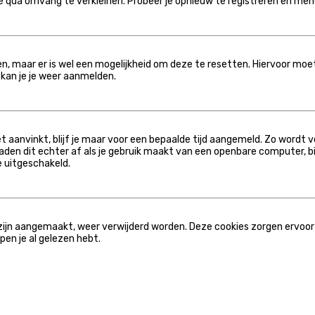
 qua omvang te verkleinen. Probeer je opnieuw te registreren en meng 
en, maar er is wel een mogelijkheid om deze te resetten. Hiervoor mo
 kan je je weer aanmelden.
t aanvinkt, blijf je maar voor een bepaalde tijd aangemeld. Zo word
raden dit echter af als je gebruik maakt van een openbare computer, bij
e uitgeschakeld.
3 zijn aangemaakt, weer verwijderd worden. Deze cookies zorgen ervoor
en je al gelezen hebt.