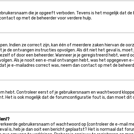
gebruikersnaam die je opgeeft verboden. Tevens is het mogelijk dat de
contact op met de beheerder voor verdere hulp.
n. Indien ze correct zijn, kan één of meerdere zaken hiervan de oorzaa
oet je de ontvangen instructies opvolgen. Als dit niet het geval is, 
elf of door een beheerder. Wanneer je je geregistreerd hebt, werd ook
olgen. Als je nooit een e-mail ontvangen hebt, was het opgegeven e-m
t dat je e-mailadres correct was, neem dan contact op met de beheerd
leem hebt. Controleer eerst of je gebruikersnaam en wachtwoord kloppe
nt. Het is ook mogelijk dat de forumconfiguratie fout is, dan moet di
den!?
verkeerde gebruikersnaam of wachtwoord op (controleer de e-mail met
eval is, heb je dan ooit een bericht geplaatst? Het is normaal dat for