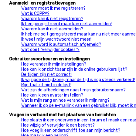
Aanmeld- en registratievragen
Waarom moet ik me registreren?
Wat is COPPA?
Waarom kan ik niet registreren?
Ik ben geregistreerd maar kan niet aanmelden!
Waarom kan ik niet aanmelden?
Ik heb me ooit geregistreerd maar kan nu niet meer aanme
Ik weet mijn wachtwoord niet meer!
Waarom word ik automatisch afgemeld?
Wat doet "verwijder cookies"?
Gebruikersvoorkeuren en instellingen
Hoe verander ik mijn instellingen?
Hoe kan ik onzichtbaar zijn in de online gebruikers lijst?
De tijden zijn niet correct!
Ik wijzigde de tijdzone, maar de tijd is nog steeds verkeerd!
Mijn taal zit niet in de lijst!
Wat zijn de afbeeldingen naast mijn gebruikersnaam?
Hoe kan ik een avatar instellen?
Wat is mijn rang en hoe verander ik mijn rang?
Wanneer ik op de e-maillink van een gebruiker klik, moet i
Vragen in verband met het plaatsen van berichten
Hoe plaats ik een onderwerp in een forum of maak een rea
Hoe wijzig of verwijder ik een bericht?
Hoe voeg ik een onderschrift toe aan mijn bericht?
Hoe maak ik een peiling?