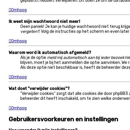
geplaatst hebben, verwijderen. Dit doen ze om de database
Omhoog
Ik weet mijn wachtwoord niet meer!
Geen paniek! Je kan je huidige wachtwoord niet terug krijg
vergeten?
. Volg de instructies op het scherm en even later
Omhoog
Waarom word ik automatisch afgemeld?
Als je de optie
meld mij automatisch aan bij ieder bezoek
nie
blijven, moet je bij het aanmelden die optie aanvinken. We 
Als deze optie niet beschikbaar is, heeft de beheerder dez
Omhoog
Wat doet "verwijder cookies"?
"Verwijder cookies" zorgt dat alle cookies die door phpBB
beheerder dit heeft inschakeld, om te zien welke onderwerp
Omhoog
Gebruikersvoorkeuren en instellingen