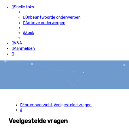
Snelle links
Onbeantwoorde onderwerpen
Actieve onderwerpen
Zoek
V&A
Aanmelden
Forumoverzicht
Veelgestelde vragen
Zoek
Veelgestelde vragen