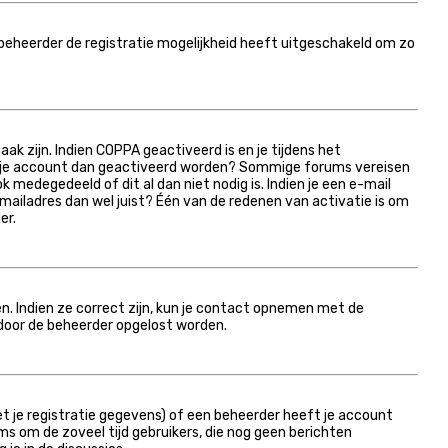
 beheerder de registratie mogelijkheid heeft uitgeschakeld om zo
k zijn. Indien COPPA geactiveerd is en je tijdens het
moet je account dan geactiveerd worden? Sommige forums vereisen
 medegedeeld of dit al dan niet nodig is. Indien je een e-mail
ailadres dan wel juist? Één van de redenen van activatie is om
er.
n. Indien ze correct zijn, kun je contact opnemen met de
t door de beheerder opgelost worden.
 je registratie gegevens) of een beheerder heeft je account
ums om de zoveel tijd gebruikers, die nog geen berichten