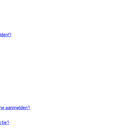
lden!?
k me aanmelden?
ctie?