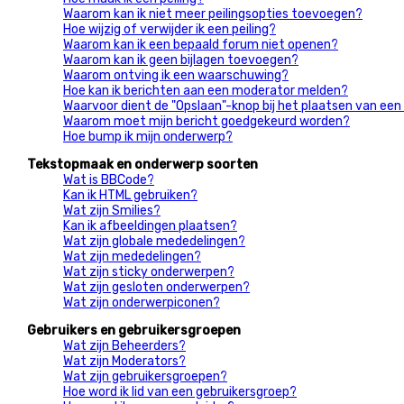
Waarom kan ik niet meer peilingsopties toevoegen?
Hoe wijzig of verwijder ik een peiling?
Waarom kan ik een bepaald forum niet openen?
Waarom kan ik geen bijlagen toevoegen?
Waarom ontving ik een waarschuwing?
Hoe kan ik berichten aan een moderator melden?
Waarvoor dient de "Opslaan"-knop bij het plaatsen van een
Waarom moet mijn bericht goedgekeurd worden?
Hoe bump ik mijn onderwerp?
Tekstopmaak en onderwerp soorten
Wat is BBCode?
Kan ik HTML gebruiken?
Wat zijn Smilies?
Kan ik afbeeldingen plaatsen?
Wat zijn globale mededelingen?
Wat zijn mededelingen?
Wat zijn sticky onderwerpen?
Wat zijn gesloten onderwerpen?
Wat zijn onderwerpiconen?
Gebruikers en gebruikersgroepen
Wat zijn Beheerders?
Wat zijn Moderators?
Wat zijn gebruikersgroepen?
Hoe word ik lid van een gebruikersgroep?