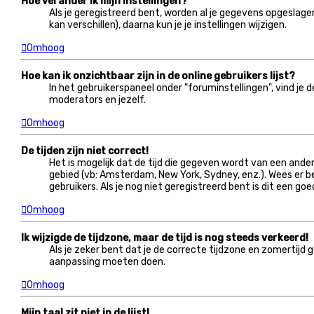
Hoe verander ik mijn instellingen?
Als je geregistreerd bent, worden al je gegevens opgeslage
kan verschillen), daarna kun je je instellingen wijzigen.
Omhoog
Hoe kan ik onzichtbaar zijn in de online gebruikers lijst?
In het gebruikerspaneel onder "foruminstellingen", vind je 
moderators en jezelf.
Omhoog
De tijden zijn niet correct!
Het is mogelijk dat de tijd die gegeven wordt van een andere
gebied (vb: Amsterdam, New York, Sydney, enz.). Wees er b
gebruikers. Als je nog niet geregistreerd bent is dit een g
Omhoog
Ik wijzigde de tijdzone, maar de tijd is nog steeds verkeerd!
Als je zeker bent dat je de correcte tijdzone en zomertijd g
aanpassing moeten doen.
Omhoog
Mijn taal zit niet in de lijst!