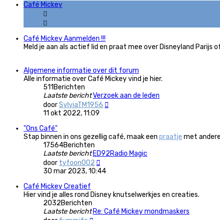
Café Mickey
Café Mickey Aanmelden !!!
Meld je aan als actief lid en praat mee over Disneyland Parijs o
Algemene informatie over dit forum
Alle informatie over Café Mickey vind je hier.
511
Berichten
Laatste bericht
Verzoek aan de leden
Bekijk
door
SylviaTM1956
laatste
11 okt 2022, 11:09
bericht
"Ons Café"
Stap binnen in ons gezellig café, maak een
praatje
met andere 
17564
Berichten
Laatste bericht
ED92Radio Magic
Bekijk
door
tyfoon002
laatste
30 mar 2023, 10:44
bericht
Café Mickey Creatief
Hier vind je alles rond Disney knutselwerkjes en creaties.
2032
Berichten
Laatste bericht
Re: Café Mickey mondmaskers
Bekijk