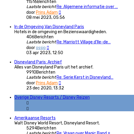
11516
Berichten
Laatste bericht
Re: Algemene informatie over …
Bekijk
door
Prins Adam
laatste
08 mei 2023, 05:56
bericht
In de Omgeving Van Disneyland Paris
Hotels in de omgeving en Bezienswaardigheden.
406
Berichten
Laatste bericht
Re: Marriott Village d'Ile-de…
Bekijk
door
ossio
laatste
03 apr 2023, 12:50
bericht
Disneyland Paris: Archief
Alles van Disneyland Paris uit het archief.
9910
Berichten
Laatste bericht
Re: Serie:Kerst in Disneyland…
Bekijk
door
Prins Adam
laatste
23 dec 2020, 13:32
bericht
Overige Disney Resorts / Disney Reizen
Amerikaanse Resorts
Walt Disney World Resort, Disneyland Resort.
5294
Berichten
Laatste bericht
Re: Vraag over Magic Band +