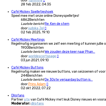
door
fummife
laatste
28 feb 2022, 04:35
bericht
Café Mickey Spelletjeshoek
Speel mee met onze online Disneyspelletjes!
6862
Berichten
Laatste bericht
Re: Ken de stem
Bekijk
door
judoka Jol
laatste
02 feb 2025, 19:10
bericht
Café Mickey Meetings
Regelmatig organiseren we zelf een meeting of kunnen jullie 
1900
Berichten
Laatste bericht
We zouden deze keer naar Phan…
Bekijk
door
worldescortspage
laatste
03 jun 2021, 09:10
bericht
Café Mickey Buttons
Regelmatig maken we nieuwe buttons, van seizoenen of voor me
244
Berichten
Laatste bericht
De 30ste verjaardag button is…
Bekijk
door
Prins Adam
laatste
02 okt 2022, 07:22
bericht
Dlrpfans
Partner
site
van Café Mickey met leuk Disney nieuws en vooral
Moderator:
dlrpfans