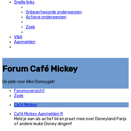
Snelle links
Onbeantwoorde onderwerpen
Actieve onderwerpen
Zoek
V&A
Aanmelden
Forum Café Mickey
De plek voor élke Disneygek!
Forumoverzicht
Zoek
Café Mickey
Café Mickey Aanmelden !!!
Meld je aan als actief lid en praat mee over Disneyland Parijs
of andere leuke Disney dingen!!