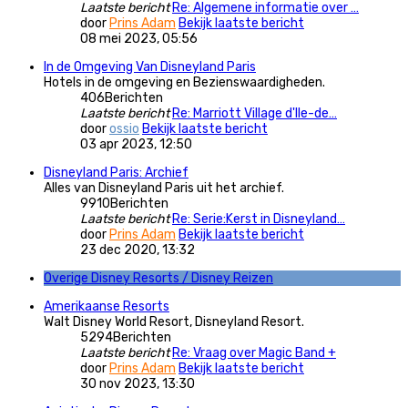
Laatste bericht
Re: Algemene informatie over …
door
Prins Adam
Bekijk laatste bericht
08 mei 2023, 05:56
In de Omgeving Van Disneyland Paris
Hotels in de omgeving en Bezienswaardigheden.
406
Berichten
Laatste bericht
Re: Marriott Village d'Ile-de…
door
ossio
Bekijk laatste bericht
03 apr 2023, 12:50
Disneyland Paris: Archief
Alles van Disneyland Paris uit het archief.
9910
Berichten
Laatste bericht
Re: Serie:Kerst in Disneyland…
door
Prins Adam
Bekijk laatste bericht
23 dec 2020, 13:32
Overige Disney Resorts / Disney Reizen
Amerikaanse Resorts
Walt Disney World Resort, Disneyland Resort.
5294
Berichten
Laatste bericht
Re: Vraag over Magic Band +
door
Prins Adam
Bekijk laatste bericht
30 nov 2023, 13:30