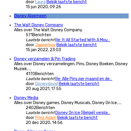
door
Laura
Bekijk laatste bericht
15 jun 2020, 09:26
Disney Algemeen
The Walt Disney Company
Alles over The Walt Disney Company.
571
Berichten
Laatste bericht
Re: It All Started With A Mou…
door
Japperboy
Bekijk laatste bericht
15 jan 2022, 23:03
Disney verzamelen & Pin Trading
Alles over Disney verzamelingen, Pins, Disney Boeken, Disney
Muziek, ...
4170
Berichten
Laatste bericht
Re: Alle Pins per maand en de…
door
Disneydavid
Bekijk laatste bericht
20 aug 2021, 17:55
Disney Media
Alles over Disney games, Disney Musicals, Disney On Ice, ...
2402
Berichten
Laatste bericht
Disney On Ice (België) verpla…
door
Prins Adam
Bekijk laatste bericht
20 dec 2020, 14:56