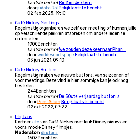
Laatste bericht
Re: Ken de stem
door
judoka Jol
Bekijk laatste bericht
02 feb 2025, 19:10
Café Mickey Meetings
Regelmatig organiseren we zelf een meeting of kunnen jullie
op verschillende plekken afspreken om andere leden te
ontmoeten.
1900
Berichten
Laatste bericht
We zouden deze keer naar Phan…
door
worldescortspage
Bekijk laatste bericht
03 jun 2021, 09:10
Café Mickey Buttons
Regelmatig maken we nieuwe buttons, van seizoenen of
voor meetings. Deze vind je hier, sommige kan je ook nog
bestellen.
244
Berichten
Laatste bericht
De 30ste verjaardag button is…
door
Prins Adam
Bekijk laatste bericht
02 okt 2022, 07:22
Dlrpfans
Partner
site
van Café Mickey met leuk Disney nieuws en
vooral mooie Disney filmpjes.
Moderator:
dlrpfans
1603
Berichten