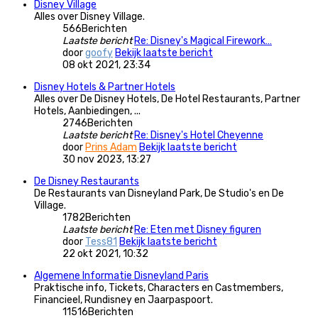
Disney Village
Alles over Disney Village.
566
Berichten
Laatste bericht
Re: Disney's Magical Firework…
door
goofy
Bekijk laatste bericht
08 okt 2021, 23:34
Disney Hotels & Partner Hotels
Alles over De Disney Hotels, De Hotel Restaurants, Partner
Hotels, Aanbiedingen, ...
2746
Berichten
Laatste bericht
Re: Disney's Hotel Cheyenne
door
Prins Adam
Bekijk laatste bericht
30 nov 2023, 13:27
De Disney Restaurants
De Restaurants van Disneyland Park, De Studio's en De
Village.
1782
Berichten
Laatste bericht
Re: Eten met Disney figuren
door
Tess81
Bekijk laatste bericht
22 okt 2021, 10:32
Algemene Informatie Disneyland Paris
Praktische info, Tickets, Characters en Castmembers,
Financieel, Rundisney en Jaarpaspoort.
11516
Berichten