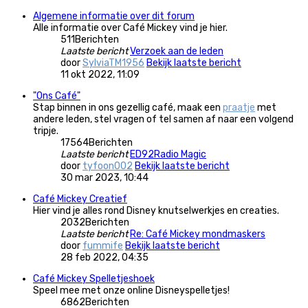
Algemene informatie over dit forum
Alle informatie over Café Mickey vind je hier.
511
Berichten
Laatste bericht
Verzoek aan de leden
door
SylviaTM1956
Bekijk laatste bericht
11 okt 2022, 11:09
"Ons Café"
Stap binnen in ons gezellig café, maak een
praatje
met
andere leden, stel vragen of tel samen af naar een volgend
tripje.
17564
Berichten
Laatste bericht
ED92Radio Magic
door
tyfoon002
Bekijk laatste bericht
30 mar 2023, 10:44
Café Mickey Creatief
Hier vind je alles rond Disney knutselwerkjes en creaties.
2032
Berichten
Laatste bericht
Re: Café Mickey mondmaskers
door
fummife
Bekijk laatste bericht
28 feb 2022, 04:35
Café Mickey Spelletjeshoek
Speel mee met onze online Disneyspelletjes!
6862
Berichten