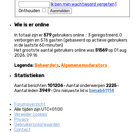
Ik ben mijn wachtwoord vergeten
|
Onthouden
Wie is er online
In totaal zijn er
579
gebruikers online :: 3 geregistreerd, 0
verborgen en 576 gasten (gebaseerd op actieve gebruikers
in de laatste 60 minuten)
Het grootste aantal gebruikers online was
51569
op 01 aug
2026, 09:16
Legenda:
Beheerders
,
Algemene moderators
Statistieken
Aantal berichten
101206
• Aantal onderwerpen
2225
•
Aantal leden
3949
• Ons nieuwste lid is
benab61114
Forumoverzicht
Alle tijden zijn
UTC+01:00
Verwijder cookies
Privacy
Gebruikersvoorwaarden
Contact