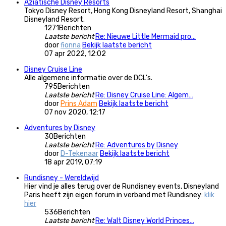
Aziatische Disney Resorts
Tokyo Disney Resort, Hong Kong Disneyland Resort, Shanghai
Disneyland Resort.
1271
Berichten
Laatste bericht
Re: Nieuwe Little Mermaid pro…
door
fionna
Bekijk laatste bericht
07 apr 2022, 12:02
Disney Cruise Line
Alle algemene informatie over de DCL's.
795
Berichten
Laatste bericht
Re: Disney Cruise Line: Algem…
door
Prins Adam
Bekijk laatste bericht
07 nov 2020, 12:17
Adventures by Disney
30
Berichten
Laatste bericht
Re: Adventures by Disney
door
D-Tekenaar
Bekijk laatste bericht
18 apr 2019, 07:19
Rundisney - Wereldwijd
Hier vind je alles terug over de Rundisney events, Disneyland
Paris heeft zijn eigen forum in verband met Rundisney:
klik
hier
536
Berichten
Laatste bericht
Re: Walt Disney World Princes…