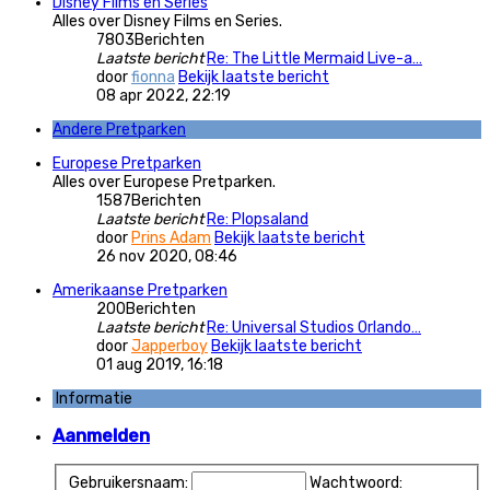
Disney Films en Series
Alles over Disney Films en Series.
7803
Berichten
Laatste bericht
Re: The Little Mermaid Live-a…
door
fionna
Bekijk laatste bericht
08 apr 2022, 22:19
Andere Pretparken
Europese Pretparken
Alles over Europese Pretparken.
1587
Berichten
Laatste bericht
Re: Plopsaland
door
Prins Adam
Bekijk laatste bericht
26 nov 2020, 08:46
Amerikaanse Pretparken
200
Berichten
Laatste bericht
Re: Universal Studios Orlando…
door
Japperboy
Bekijk laatste bericht
01 aug 2019, 16:18
Informatie
Aanmelden
Gebruikersnaam:
Wachtwoord: