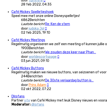
door
fummife
laatste
28 feb 2022, 04:35
bericht
Café Mickey Spelletjeshoek
Speel mee met onze online Disneyspelletjes!
6862
Berichten
Laatste bericht
Re: Ken de stem
Bekijk
door
judoka Jol
laatste
02 feb 2025, 19:10
bericht
Café Mickey Meetings
Regelmatig organiseren we zelf een meeting of kunnen jullie 
1900
Berichten
Laatste bericht
We zouden deze keer naar Phan…
Bekijk
door
worldescortspage
laatste
03 jun 2021, 09:10
bericht
Café Mickey Buttons
Regelmatig maken we nieuwe buttons, van seizoenen of voor me
244
Berichten
Laatste bericht
De 30ste verjaardag button is…
Bekijk
door
Prins Adam
laatste
02 okt 2022, 07:22
bericht
Dlrpfans
Partner
site
van Café Mickey met leuk Disney nieuws en vooral
Moderator:
dlrpfans