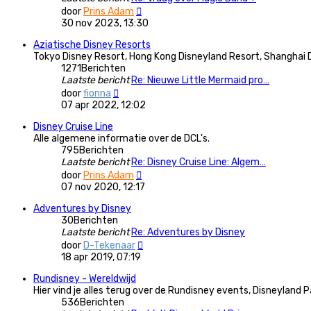
Bekijk
door
Prins Adam
laatste
30 nov 2023, 13:30
bericht
Aziatische Disney Resorts
Tokyo Disney Resort, Hong Kong Disneyland Resort, Shanghai 
1271
Berichten
Laatste bericht
Re: Nieuwe Little Mermaid pro…
Bekijk
door
fionna
laatste
07 apr 2022, 12:02
bericht
Disney Cruise Line
Alle algemene informatie over de DCL's.
795
Berichten
Laatste bericht
Re: Disney Cruise Line: Algem…
Bekijk
door
Prins Adam
laatste
07 nov 2020, 12:17
bericht
Adventures by Disney
30
Berichten
Laatste bericht
Re: Adventures by Disney
Bekijk
door
D-Tekenaar
laatste
18 apr 2019, 07:19
bericht
Rundisney - Wereldwijd
Hier vind je alles terug over de Rundisney events, Disneyland 
536
Berichten