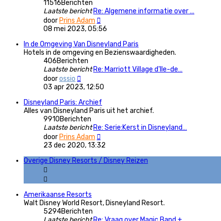
11516
Berichten
Laatste bericht
Re: Algemene informatie over …
Bekijk
door
Prins Adam
laatste
08 mei 2023, 05:56
bericht
In de Omgeving Van Disneyland Paris
Hotels in de omgeving en Bezienswaardigheden.
406
Berichten
Laatste bericht
Re: Marriott Village d'Ile-de…
Bekijk
door
ossio
laatste
03 apr 2023, 12:50
bericht
Disneyland Paris: Archief
Alles van Disneyland Paris uit het archief.
9910
Berichten
Laatste bericht
Re: Serie:Kerst in Disneyland…
Bekijk
door
Prins Adam
laatste
23 dec 2020, 13:32
bericht
Overige Disney Resorts / Disney Reizen
Amerikaanse Resorts
Walt Disney World Resort, Disneyland Resort.
5294
Berichten
Laatste bericht
Re: Vraag over Magic Band +