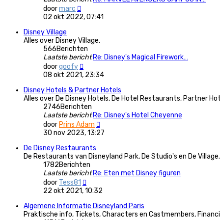
Bekijk
door
marc
laatste
02 okt 2022, 07:41
bericht
Disney Village
Alles over Disney Village.
566
Berichten
Laatste bericht
Re: Disney's Magical Firework…
Bekijk
door
goofy
laatste
08 okt 2021, 23:34
bericht
Disney Hotels & Partner Hotels
Alles over De Disney Hotels, De Hotel Restaurants, Partner Hote
2746
Berichten
Laatste bericht
Re: Disney's Hotel Cheyenne
Bekijk
door
Prins Adam
laatste
30 nov 2023, 13:27
bericht
De Disney Restaurants
De Restaurants van Disneyland Park, De Studio's en De Village.
1782
Berichten
Laatste bericht
Re: Eten met Disney figuren
Bekijk
door
Tess81
laatste
22 okt 2021, 10:32
bericht
Algemene Informatie Disneyland Paris
Praktische info, Tickets, Characters en Castmembers, Financi