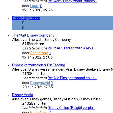
Laatste bericht
Re: Walt Disney World Princes…
Bekijk
door
Laura
laatste
15 jun 2020, 09:26
bericht
Disney Algemeen
The Walt Disney Company
Alles over The Walt Disney Company.
571
Berichten
Laatste bericht
Re: It All Started With A Mou…
Bekijk
door
Japperboy
laatste
15 jan 2022, 23:03
bericht
Disney verzamelen & Pin Trading
Alles over Disney verzamelingen, Pins, Disney Boeken, Disney Mu
4170
Berichten
Laatste bericht
Re: Alle Pins per maand en de…
Bekijk
door
Disneydavid
laatste
20 aug 2021, 17:55
bericht
Disney Media
Alles over Disney games, Disney Musicals, Disney On Ice, ...
2402
Berichten
Laatste bericht
Disney On Ice (België) verpla…
Bekijk
door
Prins Adam