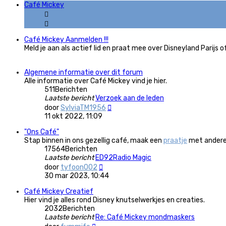
Café Mickey
Café Mickey Aanmelden !!!
Meld je aan als actief lid en praat mee over Disneyland Parijs o
Algemene informatie over dit forum
Alle informatie over Café Mickey vind je hier.
511
Berichten
Laatste bericht
Verzoek aan de leden
Bekijk
door
SylviaTM1956
laatste
11 okt 2022, 11:09
bericht
"Ons Café"
Stap binnen in ons gezellig café, maak een
praatje
met andere 
17564
Berichten
Laatste bericht
ED92Radio Magic
Bekijk
door
tyfoon002
laatste
30 mar 2023, 10:44
bericht
Café Mickey Creatief
Hier vind je alles rond Disney knutselwerkjes en creaties.
2032
Berichten
Laatste bericht
Re: Café Mickey mondmaskers
Bekijk