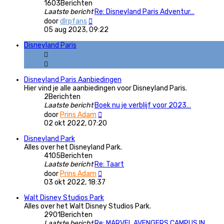
1603
Berichten
Laatste bericht
Re: Disneyland Paris Adventur…
Bekijk
door
dlrpfans
laatste
05 aug 2023, 09:22
bericht
Disneyland Paris
Disneyland Paris Aanbiedingen
Hier vind je alle aanbiedingen voor Disneyland Paris.
2
Berichten
Laatste bericht
Boek nu je verblijf voor 2023…
Bekijk
door
Prins Adam
laatste
02 okt 2022, 07:20
bericht
Disneyland Park
Alles over het Disneyland Park.
4105
Berichten
Laatste bericht
Re: Taart
Bekijk
door
Prins Adam
laatste
03 okt 2022, 18:37
bericht
Walt Disney Studios Park
Alles over het Walt Disney Studios Park.
2901
Berichten
Laatste bericht
Re: MARVEL AVENGERS CAMPUS IN…