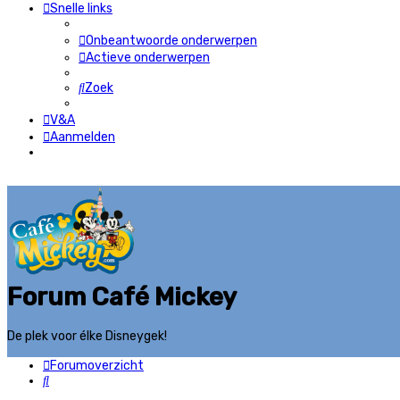
Snelle links
Onbeantwoorde onderwerpen
Actieve onderwerpen
Zoek
V&A
Aanmelden
Forum Café Mickey
De plek voor élke Disneygek!
Forumoverzicht
Zoek