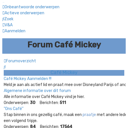
Onbeantwoorde onderwerpen
Actieve onderwerpen
Zoek
V&A
Aanmelden
Forum Café Mickey
Forumoverzicht
Zoek
Café Mickey
Café Mickey Aanmelden !!!
Meld je aan als actief lid en praat mee over Disneyland Parijs of and
Algemene informatie over dit forum
Alle informatie over Café Mickey vind je hier.
Onderwerpen:
30
Berichten:
511
"Ons Café"
Stap binnen in ons gezellig café, maak een
praatje
met andere leden
een volgend tripje.
Onderwerpen:
84
Berichten:
17564