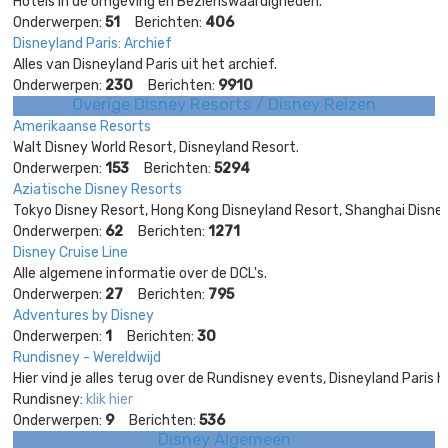
Hotels in de omgeving en Bezienswaardigheden.
Onderwerpen:
51
Berichten:
406
Disneyland Paris: Archief
Alles van Disneyland Paris uit het archief.
Onderwerpen:
230
Berichten:
9910
Overige Disney Resorts / Disney Reizen
Amerikaanse Resorts
Walt Disney World Resort, Disneyland Resort.
Onderwerpen:
153
Berichten:
5294
Aziatische Disney Resorts
Tokyo Disney Resort, Hong Kong Disneyland Resort, Shanghai Disney
Onderwerpen:
62
Berichten:
1271
Disney Cruise Line
Alle algemene informatie over de DCL's.
Onderwerpen:
27
Berichten:
795
Adventures by Disney
Onderwerpen:
1
Berichten:
30
Rundisney - Wereldwijd
Hier vind je alles terug over de Rundisney events, Disneyland Paris 
Rundisney:
klik hier
Onderwerpen:
9
Berichten:
536
Disney Algemeen