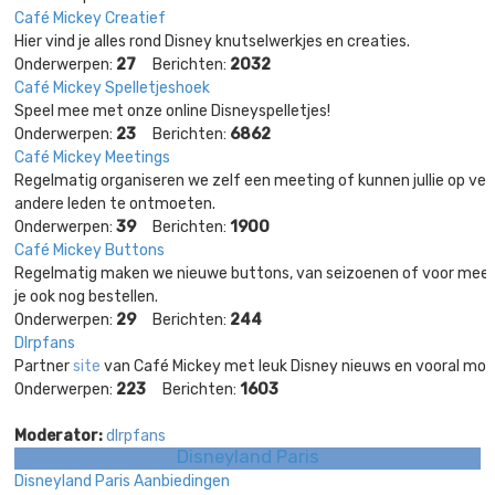
Café Mickey Creatief
Hier vind je alles rond Disney knutselwerkjes en creaties.
Onderwerpen:
27
Berichten:
2032
Café Mickey Spelletjeshoek
Speel mee met onze online Disneyspelletjes!
Onderwerpen:
23
Berichten:
6862
Café Mickey Meetings
Regelmatig organiseren we zelf een meeting of kunnen jullie op ve
andere leden te ontmoeten.
Onderwerpen:
39
Berichten:
1900
Café Mickey Buttons
Regelmatig maken we nieuwe buttons, van seizoenen of voor meetin
je ook nog bestellen.
Onderwerpen:
29
Berichten:
244
Dlrpfans
Partner
site
van Café Mickey met leuk Disney nieuws en vooral mooi
Onderwerpen:
223
Berichten:
1603
Moderator:
dlrpfans
Disneyland Paris
Disneyland Paris Aanbiedingen