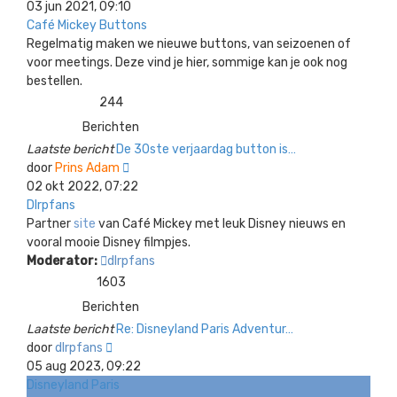
laatste
03 jun 2021, 09:10
bericht
Café Mickey Buttons
Regelmatig maken we nieuwe buttons, van seizoenen of
voor meetings. Deze vind je hier, sommige kan je ook nog
bestellen.
244
Berichten
Laatste bericht
De 30ste verjaardag button is…
Bekijk
door
Prins Adam
laatste
02 okt 2022, 07:22
bericht
Dlrpfans
Partner
site
van Café Mickey met leuk Disney nieuws en
vooral mooie Disney filmpjes.
Moderator:
dlrpfans
1603
Berichten
Laatste bericht
Re: Disneyland Paris Adventur…
Bekijk
door
dlrpfans
laatste
05 aug 2023, 09:22
bericht
Disneyland Paris