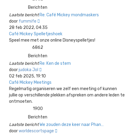
Berichten
Laatste bericht
Re: Café Mickey mondmaskers
Bekijk
door
fummife
laatste
28 feb 2022, 04:35
bericht
Café Mickey Spelletjeshoek
Speel mee met onze online Disneyspelletjes!
6862
Berichten
Laatste bericht
Re: Ken de stem
Bekijk
door
judoka Jol
laatste
02 feb 2025, 19:10
bericht
Café Mickey Meetings
Regelmatig organiseren we zelf een meeting of kunnen
jullie op verschillende plekken afspreken om andere leden te
ontmoeten.
1900
Berichten
Laatste bericht
We zouden deze keer naar Phan…
Bekijk
door
worldescortspage