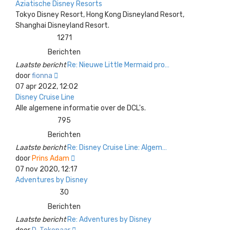
bericht
Aziatische Disney Resorts
Tokyo Disney Resort, Hong Kong Disneyland Resort,
Shanghai Disneyland Resort.
1271
Berichten
Laatste bericht
Re: Nieuwe Little Mermaid pro…
Bekijk
door
fionna
laatste
07 apr 2022, 12:02
bericht
Disney Cruise Line
Alle algemene informatie over de DCL's.
795
Berichten
Laatste bericht
Re: Disney Cruise Line: Algem…
Bekijk
door
Prins Adam
laatste
07 nov 2020, 12:17
bericht
Adventures by Disney
30
Berichten
Laatste bericht
Re: Adventures by Disney
Bekijk