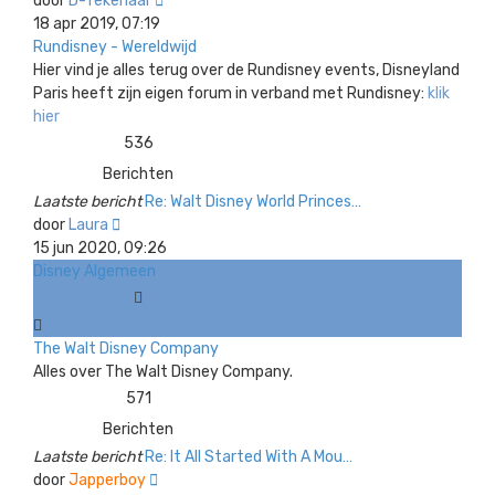
door
D-Tekenaar
laatste
18 apr 2019, 07:19
bericht
Rundisney - Wereldwijd
Hier vind je alles terug over de Rundisney events, Disneyland
Paris heeft zijn eigen forum in verband met Rundisney:
klik
hier
536
Berichten
Laatste bericht
Re: Walt Disney World Princes…
Bekijk
door
Laura
laatste
15 jun 2020, 09:26
bericht
Disney Algemeen
The Walt Disney Company
Alles over The Walt Disney Company.
571
Berichten
Laatste bericht
Re: It All Started With A Mou…
Bekijk
door
Japperboy