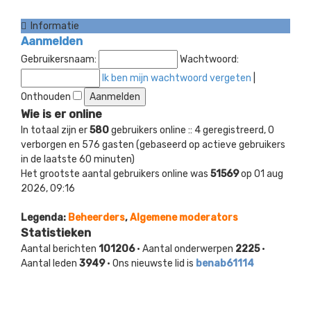
bericht
Informatie
Aanmelden
Gebruikersnaam:
Wachtwoord:
Ik ben mijn wachtwoord vergeten
|
Onthouden
Wie is er online
In totaal zijn er
580
gebruikers online :: 4 geregistreerd, 0
verborgen en 576 gasten (gebaseerd op actieve gebruikers
in de laatste 60 minuten)
Het grootste aantal gebruikers online was
51569
op 01 aug
2026, 09:16
Legenda:
Beheerders
,
Algemene moderators
Statistieken
Aantal berichten
101206
• Aantal onderwerpen
2225
•
Aantal leden
3949
• Ons nieuwste lid is
benab61114