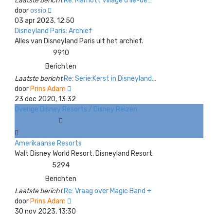
Laatste bericht
Re: Marriott Village d'Ile-de…
Bekijk
door
ossio
laatste
03 apr 2023, 12:50
bericht
Disneyland Paris: Archief
Alles van Disneyland Paris uit het archief.
9910
Berichten
Laatste bericht
Re: Serie:Kerst in Disneyland…
Bekijk
door
Prins Adam
laatste
23 dec 2020, 13:32
bericht
Overige Disney Resorts / Disney Reizen
Amerikaanse Resorts
Walt Disney World Resort, Disneyland Resort.
5294
Berichten
Laatste bericht
Re: Vraag over Magic Band +
Bekijk
door
Prins Adam
laatste
30 nov 2023, 13:30