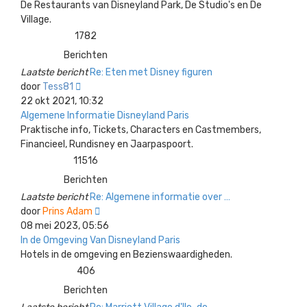
De Restaurants van Disneyland Park, De Studio's en De
Village.
1782
Berichten
Laatste bericht
Re: Eten met Disney figuren
Bekijk
door
Tess81
laatste
22 okt 2021, 10:32
bericht
Algemene Informatie Disneyland Paris
Praktische info, Tickets, Characters en Castmembers,
Financieel, Rundisney en Jaarpaspoort.
11516
Berichten
Laatste bericht
Re: Algemene informatie over …
Bekijk
door
Prins Adam
laatste
08 mei 2023, 05:56
bericht
In de Omgeving Van Disneyland Paris
Hotels in de omgeving en Bezienswaardigheden.
406
Berichten