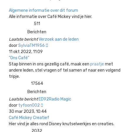
Algemene informatie over dit forum
Alle informatie over Café Mickey vind je hier.
511
Berichten
Laatste bericht
Verzoek aan de leden
Bekijk
door
SylviaTM1956
laatste
11 okt 2022, 11:09
bericht
"Ons Café"
Stap binnen in ons gezellig café, maak een
praatje
met
andere leden, stel vragen of tel samen af naar een volgend
tripje.
17564
Berichten
Laatste bericht
ED92Radio Magic
Bekijk
door
tyfoon002
laatste
30 mar 2023, 10:44
bericht
Café Mickey Creatief
Hier vind je alles rond Disney knutselwerkjes en creaties.
2032