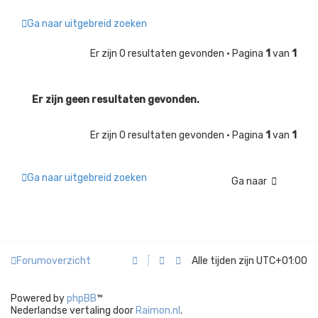
k
Ga naar uitgebreid zoeken
Er zijn 0 resultaten gevonden • Pagina
1
van
1
Er zijn geen resultaten gevonden.
Er zijn 0 resultaten gevonden • Pagina
1
van
1
Ga naar uitgebreid zoeken
Ga naar
Forumoverzicht
Alle tijden zijn
UTC+01:00
Powered by
phpBB
™
Nederlandse vertaling door
Raimon.nl
.