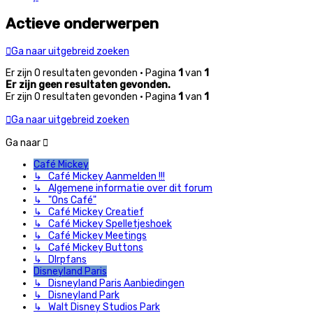
Actieve onderwerpen
Ga naar uitgebreid zoeken
Er zijn 0 resultaten gevonden • Pagina
1
van
1
Er zijn geen resultaten gevonden.
Er zijn 0 resultaten gevonden • Pagina
1
van
1
Ga naar uitgebreid zoeken
Ga naar
Café Mickey
↳ Café Mickey Aanmelden !!!
↳ Algemene informatie over dit forum
↳ "Ons Café"
↳ Café Mickey Creatief
↳ Café Mickey Spelletjeshoek
↳ Café Mickey Meetings
↳ Café Mickey Buttons
↳ Dlrpfans
Disneyland Paris
↳ Disneyland Paris Aanbiedingen
↳ Disneyland Park
↳ Walt Disney Studios Park