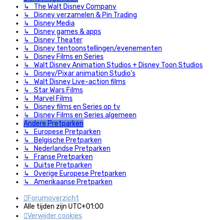
↳ The Walt Disney Company
↳ Disney verzamelen & Pin Trading
↳ Disney Media
↳ Disney games & apps
↳ Disney Theater
↳ Disney tentoonstellingen/evenementen
↳ Disney Films en Series
↳ Walt Disney Animation Studios + Disney Toon Studios
↳ Disney/Pixar animation Studio's
↳ Walt Disney Live-action films
↳ Star Wars Films
↳ Marvel Films
↳ Disney films en Series op tv
↳ Disney Films en Series algemeen
Andere Pretparken
↳ Europese Pretparken
↳ Belgische Pretparken
↳ Nederlandse Pretparken
↳ Franse Pretparken
↳ Duitse Pretparken
↳ Overige Europese Pretparken
↳ Amerikaanse Pretparken
Forumoverzicht
Alle tijden zijn
UTC+01:00
Verwijder cookies