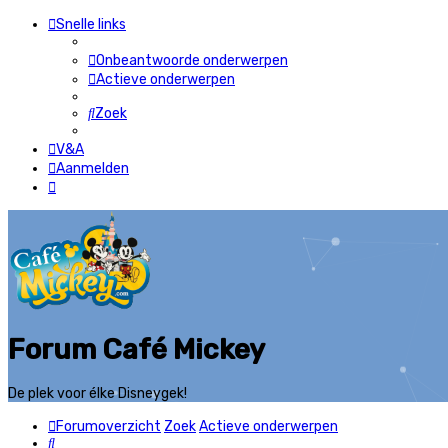
Snelle links
Onbeantwoorde onderwerpen
Actieve onderwerpen
Zoek
V&A
Aanmelden
Forum Café Mickey
De plek voor élke Disneygek!
Forumoverzicht
Zoek
Actieve onderwerpen
Zoek