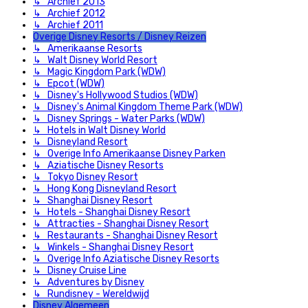
↳ Archief 2013
↳ Archief 2012
↳ Archief 2011
Overige Disney Resorts / Disney Reizen
↳ Amerikaanse Resorts
↳ Walt Disney World Resort
↳ Magic Kingdom Park (WDW)
↳ Epcot (WDW)
↳ Disney's Hollywood Studios (WDW)
↳ Disney's Animal Kingdom Theme Park (WDW)
↳ Disney Springs - Water Parks (WDW)
↳ Hotels in Walt Disney World
↳ Disneyland Resort
↳ Overige Info Amerikaanse Disney Parken
↳ Aziatische Disney Resorts
↳ Tokyo Disney Resort
↳ Hong Kong Disneyland Resort
↳ Shanghai Disney Resort
↳ Hotels - Shanghai Disney Resort
↳ Attracties - Shanghai Disney Resort
↳ Restaurants - Shanghai Disney Resort
↳ Winkels - Shanghai Disney Resort
↳ Overige Info Aziatische Disney Resorts
↳ Disney Cruise Line
↳ Adventures by Disney
↳ Rundisney - Wereldwijd
Disney Algemeen