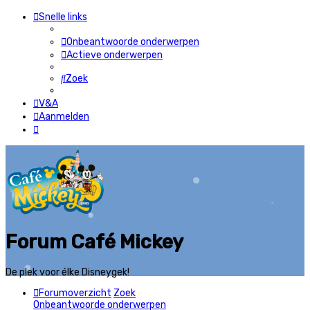
Snelle links
Onbeantwoorde onderwerpen
Actieve onderwerpen
Zoek
V&A
Aanmelden
Forum Café Mickey
De plek voor élke Disneygek!
Forumoverzicht
Zoek
Onbeantwoorde onderwerpen