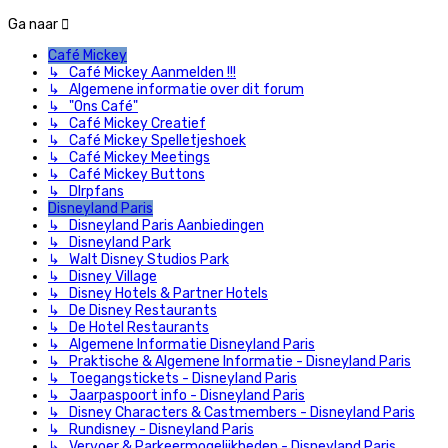
Ga naar
Café Mickey
↳ Café Mickey Aanmelden !!!
↳ Algemene informatie over dit forum
↳ "Ons Café"
↳ Café Mickey Creatief
↳ Café Mickey Spelletjeshoek
↳ Café Mickey Meetings
↳ Café Mickey Buttons
↳ Dlrpfans
Disneyland Paris
↳ Disneyland Paris Aanbiedingen
↳ Disneyland Park
↳ Walt Disney Studios Park
↳ Disney Village
↳ Disney Hotels & Partner Hotels
↳ De Disney Restaurants
↳ De Hotel Restaurants
↳ Algemene Informatie Disneyland Paris
↳ Praktische & Algemene Informatie - Disneyland Paris
↳ Toegangstickets - Disneyland Paris
↳ Jaarpaspoort info - Disneyland Paris
↳ Disney Characters & Castmembers - Disneyland Paris
↳ Rundisney - Disneyland Paris
↳ Vervoer & Parkeermogelijkheden - Disneyland Paris