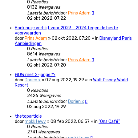
0
Reacties
8132
Weergaves
Laatste bericht
door
Prins Adam
02 okt 2022, 07:22
Boek nu je verblijf voor 2023 - 2024 tegen de beste
voorwaarden
door
Prins Adam
» 02 okt 2022, 07:20 » in
Disneyland Paris
Aanbiedingen
0
Reacties
8614
Weergaves
Laatste bericht
door
Prins Adam
02 okt 2022, 07:20
WDW met 2-jarige??
door
Dorien.x
» 02 aug 2022, 19:29 » in
Walt Disney World
Resort
0
Reacties
2426
Weergaves
Laatste bericht
door
Dorien.x
02 aug 2022, 19:29
thetoparticle
door
mokktewy
» 08 feb 2022, 06:57 » in
"Ons Café"
0
Reacties
2741
Weergaves
Laatste bericht
door
mokktewy