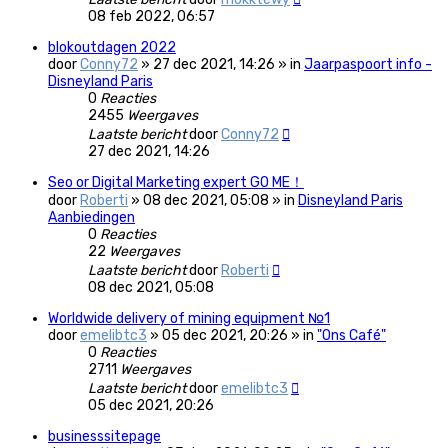
08 feb 2022, 06:57
blokoutdagen 2022
door
Conny72
» 27 dec 2021, 14:26 » in
Jaarpaspoort info -
Disneyland Paris
0
Reacties
2455
Weergaves
Laatste bericht
door
Conny72
27 dec 2021, 14:26
Seo or Digital Marketing expert GO ME！
door
Roberti
» 08 dec 2021, 05:08 » in
Disneyland Paris
Aanbiedingen
0
Reacties
22
Weergaves
Laatste bericht
door
Roberti
08 dec 2021, 05:08
Worldwide delivery of mining equipment №1
door
emelibtc3
» 05 dec 2021, 20:26 » in
"Ons Café"
0
Reacties
2711
Weergaves
Laatste bericht
door
emelibtc3
05 dec 2021, 20:26
businesssitepage