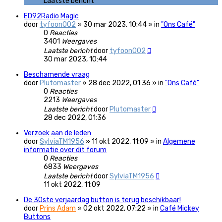
Laatste bericht
ED92Radio Magic
door
tyfoon002
» 30 mar 2023, 10:44 » in
"Ons Café"
0
Reacties
3401
Weergaves
Laatste bericht
door
tyfoon002
30 mar 2023, 10:44
Beschamende vraag
door
Plutomaster
» 28 dec 2022, 01:36 » in
"Ons Café"
0
Reacties
2213
Weergaves
Laatste bericht
door
Plutomaster
28 dec 2022, 01:36
Verzoek aan de leden
door
SylviaTM1956
» 11 okt 2022, 11:09 » in
Algemene
informatie over dit forum
0
Reacties
6833
Weergaves
Laatste bericht
door
SylviaTM1956
11 okt 2022, 11:09
De 30ste verjaardag button is terug beschikbaar!
door
Prins Adam
» 02 okt 2022, 07:22 » in
Café Mickey
Buttons