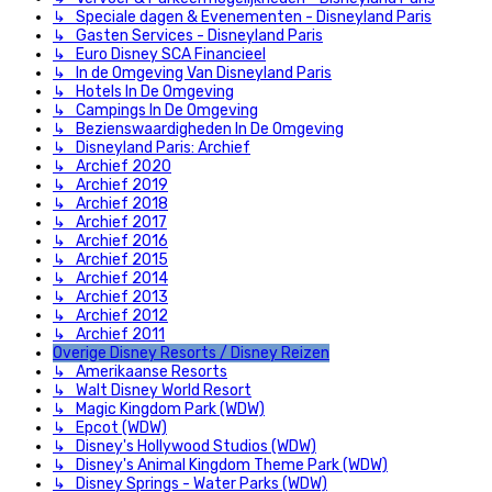
↳ Speciale dagen & Evenementen - Disneyland Paris
↳ Gasten Services - Disneyland Paris
↳ Euro Disney SCA Financieel
↳ In de Omgeving Van Disneyland Paris
↳ Hotels In De Omgeving
↳ Campings In De Omgeving
↳ Bezienswaardigheden In De Omgeving
↳ Disneyland Paris: Archief
↳ Archief 2020
↳ Archief 2019
↳ Archief 2018
↳ Archief 2017
↳ Archief 2016
↳ Archief 2015
↳ Archief 2014
↳ Archief 2013
↳ Archief 2012
↳ Archief 2011
Overige Disney Resorts / Disney Reizen
↳ Amerikaanse Resorts
↳ Walt Disney World Resort
↳ Magic Kingdom Park (WDW)
↳ Epcot (WDW)
↳ Disney's Hollywood Studios (WDW)
↳ Disney's Animal Kingdom Theme Park (WDW)
↳ Disney Springs - Water Parks (WDW)