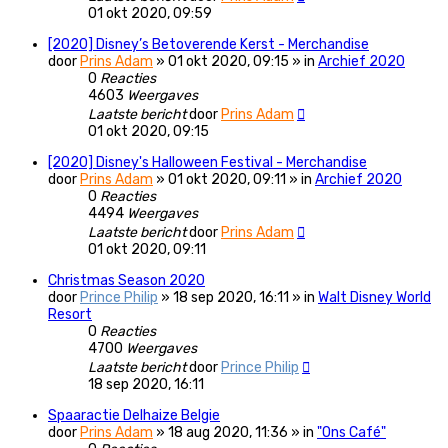
01 okt 2020, 09:59
[2020] Disney’s Betoverende Kerst - Merchandise
door
Prins Adam
» 01 okt 2020, 09:15 » in
Archief 2020
0
Reacties
4603
Weergaves
Laatste bericht
door
Prins Adam
01 okt 2020, 09:15
[2020] Disney's Halloween Festival - Merchandise
door
Prins Adam
» 01 okt 2020, 09:11 » in
Archief 2020
0
Reacties
4494
Weergaves
Laatste bericht
door
Prins Adam
01 okt 2020, 09:11
Christmas Season 2020
door
Prince Philip
» 18 sep 2020, 16:11 » in
Walt Disney World
Resort
0
Reacties
4700
Weergaves
Laatste bericht
door
Prince Philip
18 sep 2020, 16:11
Spaaractie Delhaize Belgie
door
Prins Adam
» 18 aug 2020, 11:36 » in
"Ons Café"