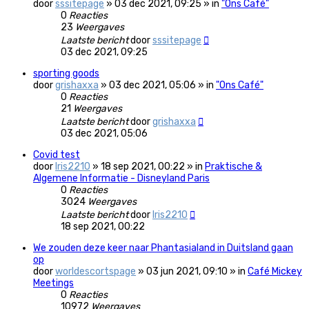
door
sssitepage
» 03 dec 2021, 09:25 » in
"Ons Café"
0
Reacties
23
Weergaves
Laatste bericht
door
sssitepage
03 dec 2021, 09:25
sporting goods
door
grishaxxa
» 03 dec 2021, 05:06 » in
"Ons Café"
0
Reacties
21
Weergaves
Laatste bericht
door
grishaxxa
03 dec 2021, 05:06
Covid test
door
Iris2210
» 18 sep 2021, 00:22 » in
Praktische &
Algemene Informatie - Disneyland Paris
0
Reacties
3024
Weergaves
Laatste bericht
door
Iris2210
18 sep 2021, 00:22
We zouden deze keer naar Phantasialand in Duitsland gaan
op
door
worldescortspage
» 03 jun 2021, 09:10 » in
Café Mickey
Meetings
0
Reacties
10972
Weergaves