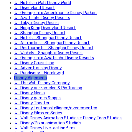
↳ Hotels in Walt Disney World
↳ Disneyland Resort
↳ Overige Info Amerikaanse Disney Parken
↳ Aziatische Disney Resorts
↳ Tokyo Disney Resort
↳ Hong Kong Disneyland Resort
↳ Shanghai Disney Resort
↳ Hotels - Shanghai Disney Resort
↳ Attracties - Shanghai Disney Resort
↳ Restaurants - Shanghai Disney Resort
↳ Winkels - Shanghai Disney Resort
↳ Overige Info Aziatische Disney Resorts
↳ Disney Cruise Line
↳ Adventures by Disney
↳ Rundisney - Wereldwijd
Disney Algemeen
↳ The Walt Disney Company
↳ Disney verzamelen & Pin Trading
↳ Disney Media
↳ Disney games & apps
↳ Disney Theater
↳ Disney tentoonstellingen/evenementen
↳ Disney Films en Series
↳ Walt Disney Animation Studios + Disney Toon Studios
↳ Disney/Pixar animation Studio's
↳ Walt Disney Live-action films