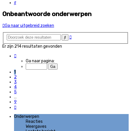
Zoek
Onbeantwoorde onderwerpen
Ga naar uitgebreid zoeken
Uitgebreid
Zoek
zoeken
Er zijn 214 resultaten gevonden
Pagina
1
Ga naar pagina:
van
9
1
2
3
4
5
…
9
Volgende
Onderwerpen
Reacties
Weergaves