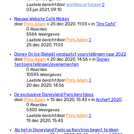
Laatste bericht
door
worldescortspage
03 jun 2021, 09:10
Nieuwe Website Café Mickey
door
Prins Adam
» 25 dec 2020, 11:03 » in
"Ons Café"
0
Reacties
5566
Weergaves
Laatste bericht
door
Prins Adam
25 dec 2020, 11:03
Disney On Ice (België) verplaatst voorstellingen naar 2022
door
Prins Adam
» 20 dec 2020, 14:56 » in
Disney
tentoonstellingen/evenementen
0
Reacties
10595
Weergaves
Laatste bericht
door
Prins Adam
20 dec 2020, 14:56
De exclusieve Disneyland Paris kerstdoos
door
Prins Adam
» 15 dec 2020, 15:43 » in
Archief 2020
0
Reacties
5300
Weergaves
Laatste bericht
door
Prins Adam
15 dec 2020, 15:43
Als het in Disneyland Parijs op Kerstmis begint te lijken