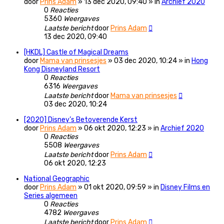
door
Prins Adam
» 13 dec 2020, 09:40 » in
Archief 2020
0
Reacties
5360
Weergaves
Laatste bericht
door
Prins Adam
13 dec 2020, 09:40
[HKDL] Castle of Magical Dreams
door
Mama van prinsesjes
» 03 dec 2020, 10:24 » in
Hong
Kong Disneyland Resort
0
Reacties
6316
Weergaves
Laatste bericht
door
Mama van prinsesjes
03 dec 2020, 10:24
[2020] Disney’s Betoverende Kerst
door
Prins Adam
» 06 okt 2020, 12:23 » in
Archief 2020
0
Reacties
5508
Weergaves
Laatste bericht
door
Prins Adam
06 okt 2020, 12:23
National Geographic
door
Prins Adam
» 01 okt 2020, 09:59 » in
Disney Films en
Series algemeen
0
Reacties
4782
Weergaves
Laatste bericht
door
Prins Adam