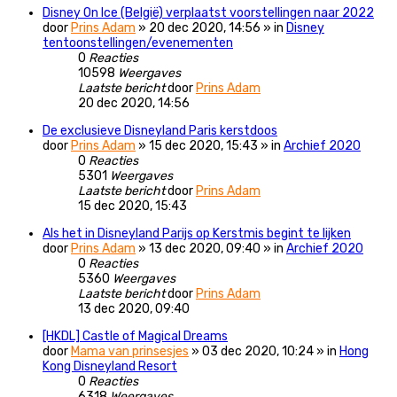
Disney On Ice (België) verplaatst voorstellingen naar 2022
door
Prins Adam
» 20 dec 2020, 14:56 » in
Disney
tentoonstellingen/evenementen
0
Reacties
10598
Weergaves
Laatste bericht
door
Prins Adam
20 dec 2020, 14:56
De exclusieve Disneyland Paris kerstdoos
door
Prins Adam
» 15 dec 2020, 15:43 » in
Archief 2020
0
Reacties
5301
Weergaves
Laatste bericht
door
Prins Adam
15 dec 2020, 15:43
Als het in Disneyland Parijs op Kerstmis begint te lijken
door
Prins Adam
» 13 dec 2020, 09:40 » in
Archief 2020
0
Reacties
5360
Weergaves
Laatste bericht
door
Prins Adam
13 dec 2020, 09:40
[HKDL] Castle of Magical Dreams
door
Mama van prinsesjes
» 03 dec 2020, 10:24 » in
Hong
Kong Disneyland Resort
0
Reacties
6318
Weergaves