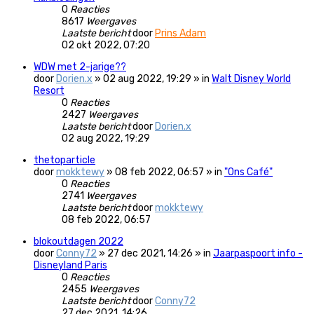
0
Reacties
8617
Weergaves
Laatste bericht
door
Prins Adam
02 okt 2022, 07:20
WDW met 2-jarige??
door
Dorien.x
» 02 aug 2022, 19:29 » in
Walt Disney World
Resort
0
Reacties
2427
Weergaves
Laatste bericht
door
Dorien.x
02 aug 2022, 19:29
thetoparticle
door
mokktewy
» 08 feb 2022, 06:57 » in
"Ons Café"
0
Reacties
2741
Weergaves
Laatste bericht
door
mokktewy
08 feb 2022, 06:57
blokoutdagen 2022
door
Conny72
» 27 dec 2021, 14:26 » in
Jaarpaspoort info -
Disneyland Paris
0
Reacties
2455
Weergaves
Laatste bericht
door
Conny72
27 dec 2021, 14:26