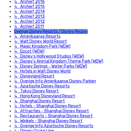
↳ Archief 2016
↳ Archief 2015
↳ Archief 2014
↳ Archief 2013
↳ Archief 2012
↳ Archief 2011
Overige Disney Resorts / Disney Reizen
↳ Amerikaanse Resorts
↳ Walt Disney World Resort
↳ Magic Kingdom Park (WDW)
↳ Epcot (WDW)
↳ Disney's Hollywood Studios (WDW)
↳ Disney's Animal Kingdom Theme Park (WDW)
↳ Disney Springs - Water Parks (WDW)
↳ Hotels in Walt Disney World
↳ Disneyland Resort
↳ Overige Info Amerikaanse Disney Parken
↳ Aziatische Disney Resorts
↳ Tokyo Disney Resort
↳ Hong Kong Disneyland Resort
↳ Shanghai Disney Resort
↳ Hotels - Shanghai Disney Resort
↳ Attracties - Shanghai Disney Resort
↳ Restaurants - Shanghai Disney Resort
↳ Winkels - Shanghai Disney Resort
↳ Overige Info Aziatische Disney Resorts
↳ Disney Cruise Line