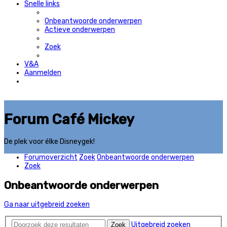
Snelle links
Onbeantwoorde onderwerpen
Actieve onderwerpen
Zoek
V&A
Aanmelden
Forum Café Mickey
De plek voor élke Disneygek!
Forumoverzicht
Zoek
Onbeantwoorde onderwerpen
Zoek
Onbeantwoorde onderwerpen
Ga naar uitgebreid zoeken
Uitgebreid zoeken
Zoek