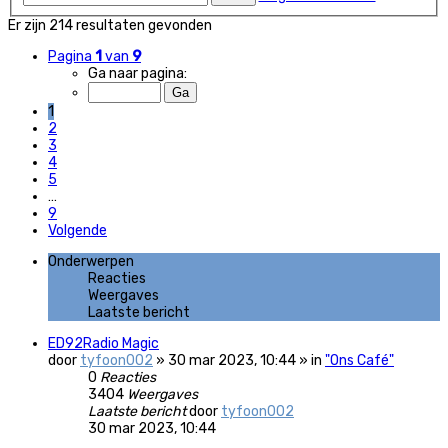
Er zijn 214 resultaten gevonden
Pagina
1
van
9
Ga naar pagina:
1
2
3
4
5
…
9
Volgende
Onderwerpen
Reacties
Weergaves
Laatste bericht
ED92Radio Magic
door
tyfoon002
» 30 mar 2023, 10:44 » in
"Ons Café"
0
Reacties
3404
Weergaves
Laatste bericht
door
tyfoon002
30 mar 2023, 10:44