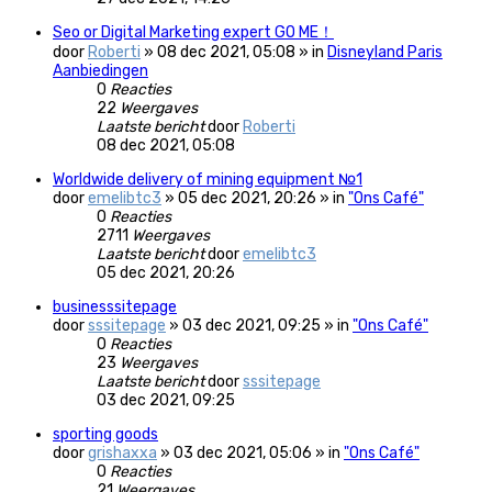
Seo or Digital Marketing expert GO ME！
door
Roberti
» 08 dec 2021, 05:08 » in
Disneyland Paris
Aanbiedingen
0
Reacties
22
Weergaves
Laatste bericht
door
Roberti
08 dec 2021, 05:08
Worldwide delivery of mining equipment №1
door
emelibtc3
» 05 dec 2021, 20:26 » in
"Ons Café"
0
Reacties
2711
Weergaves
Laatste bericht
door
emelibtc3
05 dec 2021, 20:26
businesssitepage
door
sssitepage
» 03 dec 2021, 09:25 » in
"Ons Café"
0
Reacties
23
Weergaves
Laatste bericht
door
sssitepage
03 dec 2021, 09:25
sporting goods
door
grishaxxa
» 03 dec 2021, 05:06 » in
"Ons Café"
0
Reacties
21
Weergaves