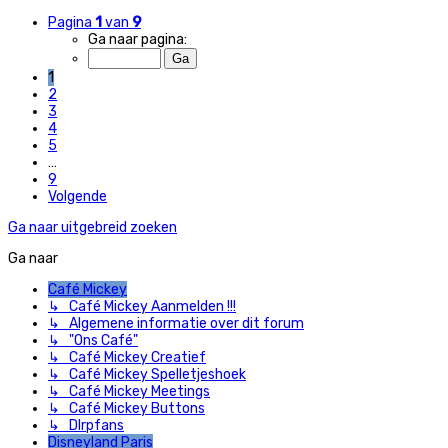
Pagina
1
van
9
Ga naar pagina:
1
2
3
4
5
…
9
Volgende
Ga naar uitgebreid zoeken
Ga naar
Café Mickey
↳ Café Mickey Aanmelden !!!
↳ Algemene informatie over dit forum
↳ "Ons Café"
↳ Café Mickey Creatief
↳ Café Mickey Spelletjeshoek
↳ Café Mickey Meetings
↳ Café Mickey Buttons
↳ Dlrpfans
Disneyland Paris