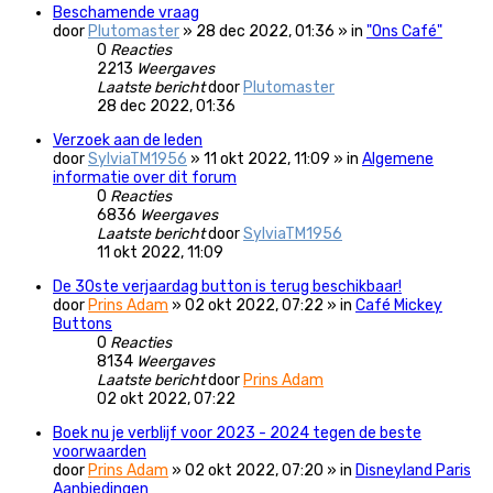
Beschamende vraag
door
Plutomaster
» 28 dec 2022, 01:36 » in
"Ons Café"
0
Reacties
2213
Weergaves
Laatste bericht
door
Plutomaster
28 dec 2022, 01:36
Verzoek aan de leden
door
SylviaTM1956
» 11 okt 2022, 11:09 » in
Algemene
informatie over dit forum
0
Reacties
6836
Weergaves
Laatste bericht
door
SylviaTM1956
11 okt 2022, 11:09
De 30ste verjaardag button is terug beschikbaar!
door
Prins Adam
» 02 okt 2022, 07:22 » in
Café Mickey
Buttons
0
Reacties
8134
Weergaves
Laatste bericht
door
Prins Adam
02 okt 2022, 07:22
Boek nu je verblijf voor 2023 - 2024 tegen de beste
voorwaarden
door
Prins Adam
» 02 okt 2022, 07:20 » in
Disneyland Paris
Aanbiedingen