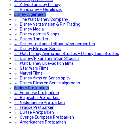
↳ Adventures by Disney
↳ Rundisney - Wereldwijd
Disney Algemeen
↳ The Walt Disney Company
↳ Disney verzamelen & Pin Trading
↳ Disney Media
↳ Disney games & apps
↳ Disney Theater
↳ Disney tentoonstellingen/evenementen
↳ Disney Films en Series
↳ Walt Disney Animation Studios + Disney Toon Studios
↳ Disney/Pixar animation Studio's
↳ Walt Disney Live-action films
↳ Star Wars Films
↳ Marvel Films
↳ Disney films en Series op tv
↳ Disney Films en Series algemeen
Andere Pretparken
↳ Europese Pretparken
↳ Belgische Pretparken
↳ Nederlandse Pretparken
↳ Franse Pretparken
↳ Duitse Pretparken
↳ Overige Europese Pretparken
↳ Amerikaanse Pretparken