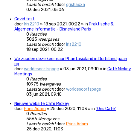
Laatste bericht
door
grishaxxa
03 dec 2021, 05:06
Covid test
door
Iris2210
» 18 sep 2021, 00:22 » in
Praktische &
Algemene Informatie - Disneyland Paris
0
Reacties
3025
Weergaves
Laatste bericht
door
Iris2210
18 sep 2021, 00:22
We zouden deze keer naar Phantasialand in Duitsland gaan
op
door
worldescortspage
» 03 jun 2021, 09:10 » in
Café Mickey
Meetings
0
Reacties
10975
Weergaves
Laatste bericht
door
worldescortspage
03 jun 2021, 09:10
Nieuwe Website Café Mickey
door
Prins Adam
» 25 dec 2020, 11:03 » in
"Ons Café"
0
Reacties
5566
Weergaves
Laatste bericht
door
Prins Adam
25 dec 2020, 11:03