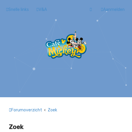
Snelle links
V&A
Aanmelden
Forumoverzicht
Zoek
Zoek