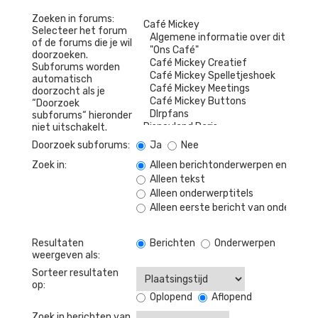
Zoeken in forums:
Selecteer het forum
of de forums die je wil
doorzoeken.
Subforums worden
automatisch
doorzocht als je
“Doorzoek
subforums“ hieronder
niet uitschakelt.
Doorzoek subforums:
Ja
Nee
Zoek in:
Alleen berichtonderwerpen en tekst
Alleen tekst
Alleen onderwerptitels
Alleen eerste bericht van onderwerp
Resultaten
Berichten
Onderwerpen
weergeven als:
Sorteer resultaten
op:
Oplopend
Aflopend
Zoek in berichten van