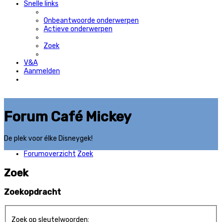
Snelle links
Onbeantwoorde onderwerpen
Actieve onderwerpen
Zoek
V&A
Aanmelden
Forum Café Mickey
De plek voor élke Disneygek!
Forumoverzicht
Zoek
Zoek
Zoekopdracht
Zoek op sleutelwoorden: