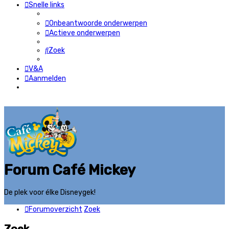
Snelle links
Onbeantwoorde onderwerpen
Actieve onderwerpen
Zoek
V&A
Aanmelden
Forum Café Mickey
De plek voor élke Disneygek!
Forumoverzicht
Zoek
Zoek