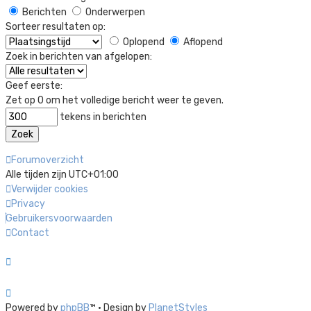
Berichten
Onderwerpen
Sorteer resultaten op:
Oplopend
Aflopend
Zoek in berichten van afgelopen:
Geef eerste:
Zet op 0 om het volledige bericht weer te geven.
tekens in berichten
Forumoverzicht
Alle tijden zijn
UTC+01:00
Verwijder cookies
Privacy
Gebruikersvoorwaarden
Contact
Powered by
phpBB
™
• Design by
PlanetStyles