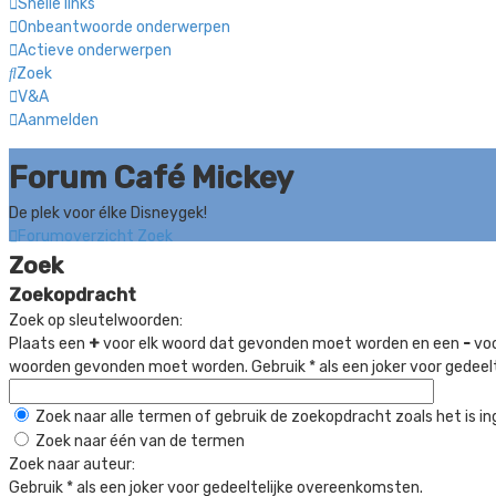
Snelle links
Onbeantwoorde onderwerpen
Actieve onderwerpen
Zoek
V&A
Aanmelden
Forum Café Mickey
De plek voor élke Disneygek!
Forumoverzicht
Zoek
Zoek
Zoekopdracht
Zoek op sleutelwoorden:
Plaats een
+
voor elk woord dat gevonden moet worden en een
-
voo
woorden gevonden moet worden. Gebruik * als een joker voor gedeel
Zoek naar alle termen of gebruik de zoekopdracht zoals het is in
Zoek naar één van de termen
Zoek naar auteur:
Gebruik * als een joker voor gedeeltelijke overeenkomsten.