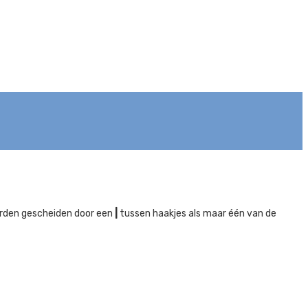
orden gescheiden door een
|
tussen haakjes als maar één van de