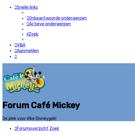
Snelle links
Onbeantwoorde onderwerpen
Actieve onderwerpen
Zoek
V&A
Aanmelden
Forum Café Mickey
De plek voor élke Disneygek!
Forumoverzicht
Zoek