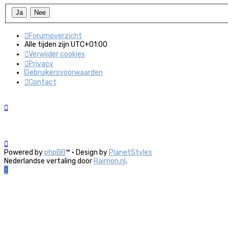
Forumoverzicht
Alle tijden zijn
UTC+01:00
Verwijder cookies
Privacy
Gebruikersvoorwaarden
Contact
Powered by
phpBB
™
• Design by
PlanetStyles
Nederlandse vertaling door
Raimon.nl
.