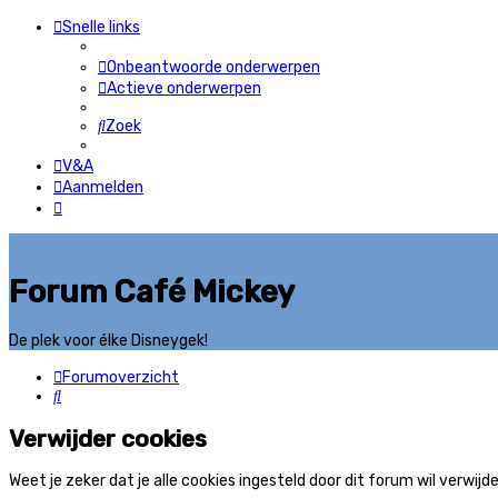
Snelle links
Onbeantwoorde onderwerpen
Actieve onderwerpen
Zoek
V&A
Aanmelden
Forum Café Mickey
De plek voor élke Disneygek!
Forumoverzicht
Zoek
Verwijder cookies
Weet je zeker dat je alle cookies ingesteld door dit forum wil verwijd