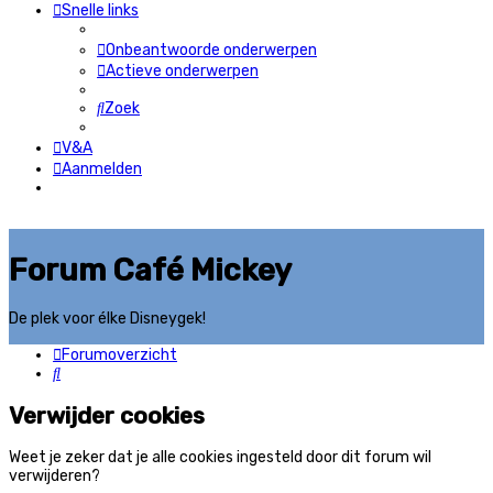
Snelle links
Onbeantwoorde onderwerpen
Actieve onderwerpen
Zoek
V&A
Aanmelden
Forum Café Mickey
De plek voor élke Disneygek!
Forumoverzicht
Zoek
Verwijder cookies
Weet je zeker dat je alle cookies ingesteld door dit forum wil
verwijderen?