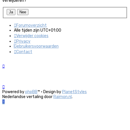
verwijderen?
Forumoverzicht
Alle tijden zijn
UTC+01:00
Verwijder cookies
Privacy
Gebruikersvoorwaarden
Contact
Powered by
phpBB
™
• Design by
PlanetStyles
Nederlandse vertaling door
Raimon.nl
.