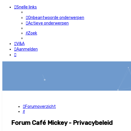
Snelle links
Onbeantwoorde onderwerpen
Actieve onderwerpen
Zoek
V&A
Aanmelden
Forumoverzicht
Zoek
Forum Café Mickey - Privacybeleid