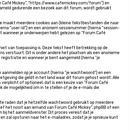
Forum Café Mickey”, “https://www.cafemickey.com/forum”) en
rzameld gedurende een bezoek aan dit forum, wordt gebruikt
e maakt meerdere cookies aan (kleine tekstbestanden die naar
ierna “user-id”) en een anoniem sessienummer (hierna “session-
t wanneer je onderwerpen hebt gelezen op “Forum Café
et van toepassing is. Deze tekst heeft betrekking op de
s verstuurt. Dit is onder andere het plaatsen als een anonieme
e registratie en wanneer je bent aangemeld (hierna “je
n aanmelden op je account (hierna “je wachtwoord”) en een
wetgeving die geldt in het land waar dit forum gehost wordt. Alle
s verplicht of optioneel, dat is een keuze van “Forum Café
de mogelijkheid om in te stellen of je de e-mails die
an te raden dat je hetzelfde wachtwoord gebruikt op meerdere
eef het nooit aan iemand van Forum Café Mickey”, phpBB of een
 bij het aanmeldvenster. Dit proces vereist dat je
 zal opsturen naar het e-mailadres, zodat je je opnieuw kunt