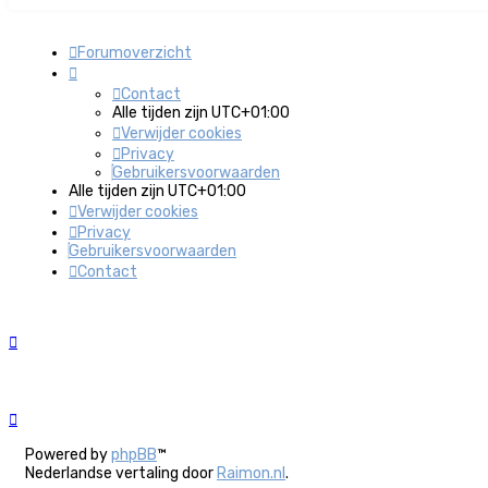
Forumoverzicht
Contact
Alle tijden zijn
UTC+01:00
Verwijder cookies
Privacy
Gebruikersvoorwaarden
Alle tijden zijn
UTC+01:00
Verwijder cookies
Privacy
Gebruikersvoorwaarden
Contact
Powered by
phpBB
™
Nederlandse vertaling door
Raimon.nl
.