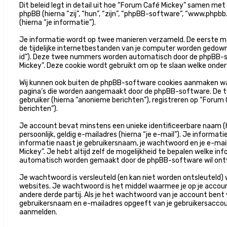
Dit beleid legt in detail uit hoe “Forum Café Mickey” samen met
phpBB (hierna “zij”, “hun”, “zijn”, “phpBB-software”, “www.ph
(hierna “je informatie”).
Je informatie wordt op twee manieren verzameld. De eerste ma
de tijdelijke internetbestanden van je computer worden gedown
id”). Deze twee nummers worden automatisch door de phpBB-s
Mickey”. Deze cookie wordt gebruikt om op te slaan welke onder
Wij kunnen ook buiten de phpBB-software cookies aanmaken wan
pagina’s die worden aangemaakt door de phpBB-software. De twe
gebruiker (hierna “anonieme berichten”), registreren op “Forum C
berichten”).
Je account bevat minstens een unieke identificeerbare naam (
persoonlijk, geldig e-mailadres (hierna “je e-mail”). Je informa
informatie naast je gebruikersnaam, je wachtwoord en je e-maila
Mickey”. Je hebt altijd zelf de mogelijkheid te bepalen welke in
automatisch worden gemaakt door de phpBB-software wil ont
Je wachtwoord is versleuteld (en kan niet worden ontsleuteld) 
websites. Je wachtwoord is het middel waarmee je op je accou
andere derde partij. Als je het wachtwoord van je account bent 
gebruikersnaam en e-mailadres opgeeft van je gebruikersaccou
aanmelden.