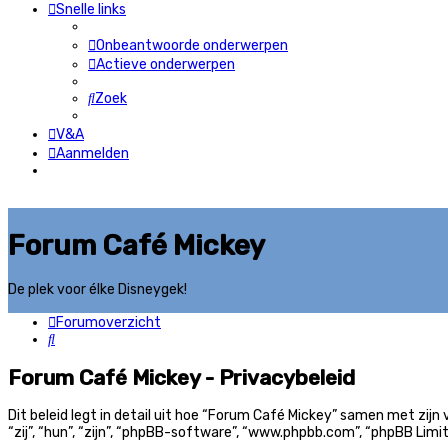
Snelle links
Onbeantwoorde onderwerpen
Actieve onderwerpen
Zoek
V&A
Aanmelden
Forum Café Mickey
De plek voor élke Disneygek!
Forumoverzicht
Zoek
Forum Café Mickey - Privacybeleid
Dit beleid legt in detail uit hoe “Forum Café Mickey” samen met zij
“zij”, “hun”, “zijn”, “phpBB-software”, “www.phpbb.com”, “phpBB Lim