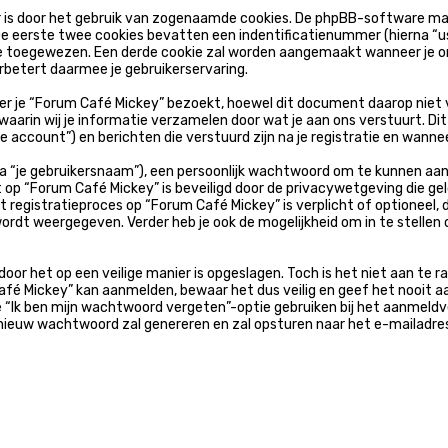
 is door het gebruik van zogenaamde cookies. De phpBB-software maa
De eerste twee cookies bevatten een indentificatienummer (hierna “us
toegewezen. Een derde cookie zal worden aangemaakt wanneer je on
rbetert daarmee je gebruikerservaring.
je “Forum Café Mickey” bezoekt, hoewel dit document daarop niet van
in wij je informatie verzamelen door wat je aan ons verstuurt. Dit 
e account”) en berichten die verstuurd zijn na je registratie en wannee
 “je gebruikersnaam”), een persoonlijk wachtwoord om te kunnen aanm
t op “Forum Café Mickey” is beveiligd door de privacywetgeving die gel
t registratieproces op “Forum Café Mickey” is verplicht of optioneel, 
ordt weergegeven. Verder heb je ook de mogelijkheid om in te stelle
oor het op een veilige manier is opgeslagen. Toch is het niet aan te
fé Mickey” kan aanmelden, bewaar het dus veilig en geef het nooit 
de “Ik ben mijn wachtwoord vergeten”-optie gebruiken bij het aanmeldv
ieuw wachtwoord zal genereren en zal opsturen naar het e-mailadres