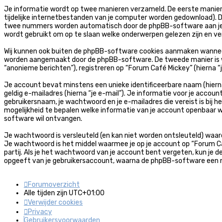
Je informatie wordt op twee manieren verzameld. De eerste manier
tijdelijke internetbestanden van je computer worden gedownload). 
twee nummers worden automatisch door de phpBB-software aan je 
wordt gebruikt om op te slaan welke onderwerpen gelezen zijn en ve
Wij kunnen ook buiten de phpBB-software cookies aanmaken wanneer 
worden aangemaakt door de phpBB-software. De tweede manier is waar
“anonieme berichten”), registreren op “Forum Café Mickey” (hierna “j
Je account bevat minstens een unieke identificeerbare naam (hierna
geldig e-mailadres (hierna “je e-mail”). Je informatie voor je accoun
gebruikersnaam, je wachtwoord en je e-mailadres die vereist is bij he
mogelijkheid te bepalen welke informatie van je account openbaar w
software wil ontvangen.
Je wachtwoord is versleuteld (en kan niet worden ontsleuteld) waard
Je wachtwoord is het middel waarmee je op je account op “Forum Ca
partij. Als je het wachtwoord van je account bent vergeten, kun je 
opgeeft van je gebruikersaccount, waarna de phpBB-software een n
Forumoverzicht
Alle tijden zijn
UTC+01:00
Verwijder cookies
Privacy
Gebruikersvoorwaarden