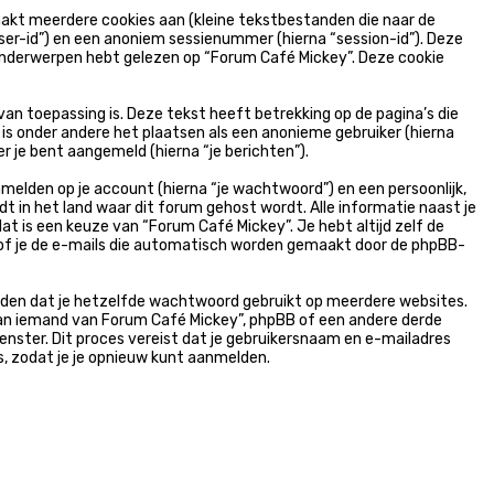
kt meerdere cookies aan (kleine tekstbestanden die naar de
er-id”) en een anoniem sessienummer (hierna “session-id”). Deze
derwerpen hebt gelezen op “Forum Café Mickey”. Deze cookie
 toepassing is. Deze tekst heeft betrekking op de pagina’s die
is onder andere het plaatsen als een anonieme gebruiker (hierna
r je bent aangemeld (hierna “je berichten”).
elden op je account (hierna “je wachtwoord”) en een persoonlijk,
dt in het land waar dit forum gehost wordt. Alle informatie naast je
dat is een keuze van “Forum Café Mickey”. Je hebt altijd zelf de
n of je de e-mails die automatisch worden gemaakt door de phpBB-
 raden dat je hetzelfde wachtwoord gebruikt op meerdere websites.
aan iemand van Forum Café Mickey”, phpBB of een andere derde
enster. Dit proces vereist dat je gebruikersnaam en e-mailadres
, zodat je je opnieuw kunt aanmelden.