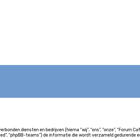
n verbonden diensten en bedrijven (hierna “wij”, “ons”, “onze”, “Foru
ited”, “phpBB-teams”) de informatie die wordt verzameld gedurende ee