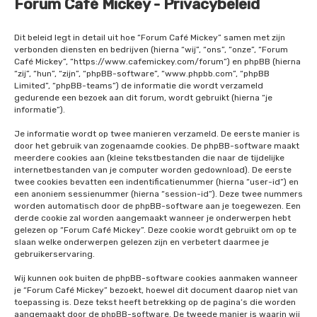
Forum Café Mickey - Privacybeleid
Dit beleid legt in detail uit hoe “Forum Café Mickey” samen met zijn
verbonden diensten en bedrijven (hierna “wij”, “ons”, “onze”, “Forum
Café Mickey”, “https://www.cafemickey.com/forum”) en phpBB (hierna
“zij”, “hun”, “zijn”, “phpBB-software”, “www.phpbb.com”, “phpBB
Limited”, “phpBB-teams”) de informatie die wordt verzameld
gedurende een bezoek aan dit forum, wordt gebruikt (hierna “je
informatie”).
Je informatie wordt op twee manieren verzameld. De eerste manier is
door het gebruik van zogenaamde cookies. De phpBB-software maakt
meerdere cookies aan (kleine tekstbestanden die naar de tijdelijke
internetbestanden van je computer worden gedownload). De eerste
twee cookies bevatten een indentificatienummer (hierna “user-id”) en
een anoniem sessienummer (hierna “session-id”). Deze twee nummers
worden automatisch door de phpBB-software aan je toegewezen. Een
derde cookie zal worden aangemaakt wanneer je onderwerpen hebt
gelezen op “Forum Café Mickey”. Deze cookie wordt gebruikt om op te
slaan welke onderwerpen gelezen zijn en verbetert daarmee je
gebruikerservaring.
Wij kunnen ook buiten de phpBB-software cookies aanmaken wanneer
je “Forum Café Mickey” bezoekt, hoewel dit document daarop niet van
toepassing is. Deze tekst heeft betrekking op de pagina’s die worden
aangemaakt door de phpBB-software. De tweede manier is waarin wij