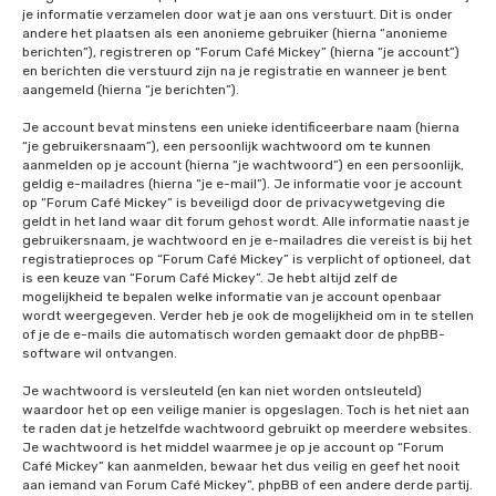
je informatie verzamelen door wat je aan ons verstuurt. Dit is onder
andere het plaatsen als een anonieme gebruiker (hierna “anonieme
berichten”), registreren op “Forum Café Mickey” (hierna “je account”)
en berichten die verstuurd zijn na je registratie en wanneer je bent
aangemeld (hierna “je berichten”).
Je account bevat minstens een unieke identificeerbare naam (hierna
“je gebruikersnaam”), een persoonlijk wachtwoord om te kunnen
aanmelden op je account (hierna “je wachtwoord”) en een persoonlijk,
geldig e-mailadres (hierna “je e-mail”). Je informatie voor je account
op “Forum Café Mickey” is beveiligd door de privacywetgeving die
geldt in het land waar dit forum gehost wordt. Alle informatie naast je
gebruikersnaam, je wachtwoord en je e-mailadres die vereist is bij het
registratieproces op “Forum Café Mickey” is verplicht of optioneel, dat
is een keuze van “Forum Café Mickey”. Je hebt altijd zelf de
mogelijkheid te bepalen welke informatie van je account openbaar
wordt weergegeven. Verder heb je ook de mogelijkheid om in te stellen
of je de e-mails die automatisch worden gemaakt door de phpBB-
software wil ontvangen.
Je wachtwoord is versleuteld (en kan niet worden ontsleuteld)
waardoor het op een veilige manier is opgeslagen. Toch is het niet aan
te raden dat je hetzelfde wachtwoord gebruikt op meerdere websites.
Je wachtwoord is het middel waarmee je op je account op “Forum
Café Mickey” kan aanmelden, bewaar het dus veilig en geef het nooit
aan iemand van Forum Café Mickey”, phpBB of een andere derde partij.