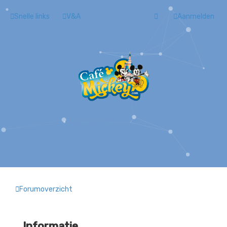
Snelle links
V&A
Aanmelden
Forumoverzicht
Informatie