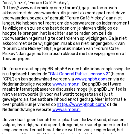
“ons”, “onze”, “Forum Café Mickey”,
“https://www.cafemickey.com/forum”), ga je automatisch
akkoord met de voorwaarden. Als je niet akkoord gaat met deze
voorwaarden, bezoek of gebruik “Forum Café Mickey” dan niet
langer. We hebben het recht om de voorwaarden op ieder moment
te wijzigen en zullen ons best doen om je hiervan tijdig op de
hoogte te brengen, het is echter aan te raden om zelf de
voorwaarden regelmatig te controleren op wijzigingen. Ga je niet
akkoord met deze wijzigingen, maak dan niet langer gebruik van
“Forum Café Mickey”. Blijf je gebruik maken van “Forum Café
Mickey”, dan ga je automatisch akkoord met de wijzigingen en of
toevoegingen.
Dit forum draait op phpBB. phpBB is een bulletinboardoplossing die
is uitgebracht onder de “
GNU General Public License v2
” (hierna
“GPL”) en kan gedownload worden via
www.phpbb.com
en via de
Nederlandstalige website
www.raimon.nl
. De phpBB-software
maakt internetgebaseerde discussies mogelijk. phpBB Limited is
niet verantwoordelijk voor wat wordt toegestaan of juist
geweigerd als toelaatbare inhoud en/of gedrag. Meer informatie
over phpBB kun je vinden op
https://www.phpbb.com/
of de
Nederlandstalige website
www.raimon.nl
.
Je verklaart geen berichten te plaatsen die kwetsend, obsceen,
vulgair, lasterlijk, haatdragend, dreigend, seksueel georiënteerd of
enig ander materiaal bevat die de wetten van je eigen land, het