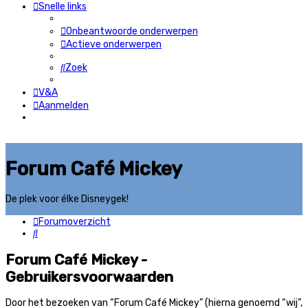
Snelle links
Onbeantwoorde onderwerpen
Actieve onderwerpen
Zoek
V&A
Aanmelden
Forum Café Mickey
De plek voor élke Disneygek!
Forumoverzicht
Zoek
Forum Café Mickey -
Gebruikersvoorwaarden
Door het bezoeken van “Forum Café Mickey” (hierna genoemd “wij”,