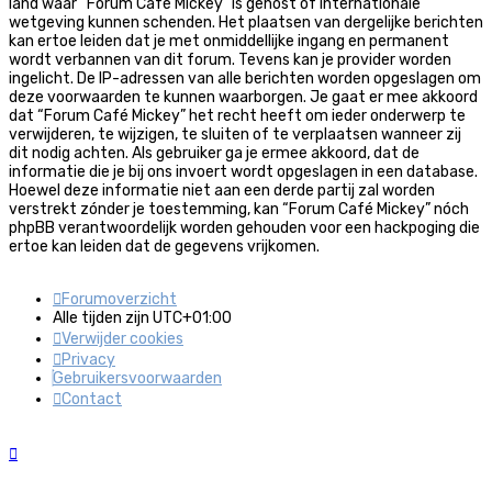
land waar “Forum Café Mickey” is gehost of internationale
wetgeving kunnen schenden. Het plaatsen van dergelijke berichten
kan ertoe leiden dat je met onmiddellijke ingang en permanent
wordt verbannen van dit forum. Tevens kan je provider worden
ingelicht. De IP-adressen van alle berichten worden opgeslagen om
deze voorwaarden te kunnen waarborgen. Je gaat er mee akkoord
dat “Forum Café Mickey” het recht heeft om ieder onderwerp te
verwijderen, te wijzigen, te sluiten of te verplaatsen wanneer zij
dit nodig achten. Als gebruiker ga je ermee akkoord, dat de
informatie die je bij ons invoert wordt opgeslagen in een database.
Hoewel deze informatie niet aan een derde partij zal worden
verstrekt zónder je toestemming, kan “Forum Café Mickey” nóch
phpBB verantwoordelijk worden gehouden voor een hackpoging die
ertoe kan leiden dat de gegevens vrijkomen.
Forumoverzicht
Alle tijden zijn
UTC+01:00
Verwijder cookies
Privacy
Gebruikersvoorwaarden
Contact