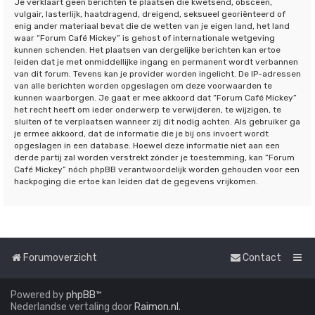
Je verklaart geen berichten te plaatsen die kwetsend, obsceen,
vulgair, lasterlijk, haatdragend, dreigend, seksueel georiënteerd of
enig ander materiaal bevat die de wetten van je eigen land, het land
waar “Forum Café Mickey” is gehost of internationale wetgeving
kunnen schenden. Het plaatsen van dergelijke berichten kan ertoe
leiden dat je met onmiddellijke ingang en permanent wordt verbannen
van dit forum. Tevens kan je provider worden ingelicht. De IP-adressen
van alle berichten worden opgeslagen om deze voorwaarden te
kunnen waarborgen. Je gaat er mee akkoord dat “Forum Café Mickey”
het recht heeft om ieder onderwerp te verwijderen, te wijzigen, te
sluiten of te verplaatsen wanneer zij dit nodig achten. Als gebruiker ga
je ermee akkoord, dat de informatie die je bij ons invoert wordt
opgeslagen in een database. Hoewel deze informatie niet aan een
derde partij zal worden verstrekt zónder je toestemming, kan “Forum
Café Mickey” nóch phpBB verantwoordelijk worden gehouden voor een
hackpoging die ertoe kan leiden dat de gegevens vrijkomen.
Forumoverzicht
Contact
Powered by
phpBB
™
Nederlandse vertaling door
Raimon.nl
.