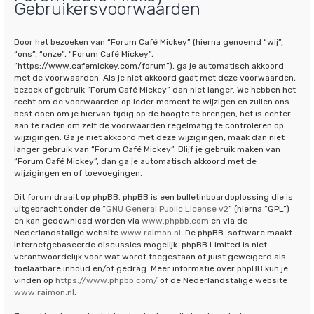
Gebruikersvoorwaarden
Door het bezoeken van “Forum Café Mickey” (hierna genoemd “wij”,
“ons”, “onze”, “Forum Café Mickey”,
“https://www.cafemickey.com/forum”), ga je automatisch akkoord
met de voorwaarden. Als je niet akkoord gaat met deze voorwaarden,
bezoek of gebruik “Forum Café Mickey” dan niet langer. We hebben het
recht om de voorwaarden op ieder moment te wijzigen en zullen ons
best doen om je hiervan tijdig op de hoogte te brengen, het is echter
aan te raden om zelf de voorwaarden regelmatig te controleren op
wijzigingen. Ga je niet akkoord met deze wijzigingen, maak dan niet
langer gebruik van “Forum Café Mickey”. Blijf je gebruik maken van
“Forum Café Mickey”, dan ga je automatisch akkoord met de
wijzigingen en of toevoegingen.
Dit forum draait op phpBB. phpBB is een bulletinboardoplossing die is
uitgebracht onder de “
GNU General Public License v2
” (hierna “GPL”)
en kan gedownload worden via
www.phpbb.com
en via de
Nederlandstalige website
www.raimon.nl
. De phpBB-software maakt
internetgebaseerde discussies mogelijk. phpBB Limited is niet
verantwoordelijk voor wat wordt toegestaan of juist geweigerd als
toelaatbare inhoud en/of gedrag. Meer informatie over phpBB kun je
vinden op
https://www.phpbb.com/
of de Nederlandstalige website
www.raimon.nl
.