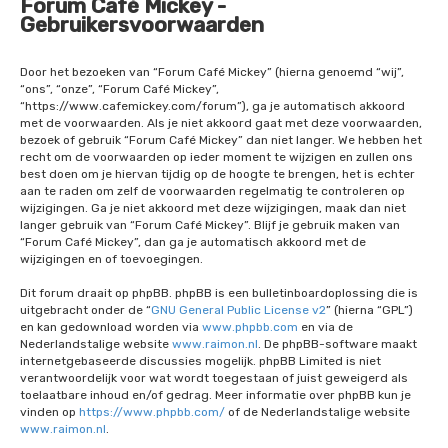
Forum Café Mickey -
Gebruikersvoorwaarden
Door het bezoeken van “Forum Café Mickey” (hierna genoemd “wij”,
“ons”, “onze”, “Forum Café Mickey”,
“https://www.cafemickey.com/forum”), ga je automatisch akkoord
met de voorwaarden. Als je niet akkoord gaat met deze voorwaarden,
bezoek of gebruik “Forum Café Mickey” dan niet langer. We hebben het
recht om de voorwaarden op ieder moment te wijzigen en zullen ons
best doen om je hiervan tijdig op de hoogte te brengen, het is echter
aan te raden om zelf de voorwaarden regelmatig te controleren op
wijzigingen. Ga je niet akkoord met deze wijzigingen, maak dan niet
langer gebruik van “Forum Café Mickey”. Blijf je gebruik maken van
“Forum Café Mickey”, dan ga je automatisch akkoord met de
wijzigingen en of toevoegingen.
Dit forum draait op phpBB. phpBB is een bulletinboardoplossing die is
uitgebracht onder de “
GNU General Public License v2
” (hierna “GPL”)
en kan gedownload worden via
www.phpbb.com
en via de
Nederlandstalige website
www.raimon.nl
. De phpBB-software maakt
internetgebaseerde discussies mogelijk. phpBB Limited is niet
verantwoordelijk voor wat wordt toegestaan of juist geweigerd als
toelaatbare inhoud en/of gedrag. Meer informatie over phpBB kun je
vinden op
https://www.phpbb.com/
of de Nederlandstalige website
www.raimon.nl
.