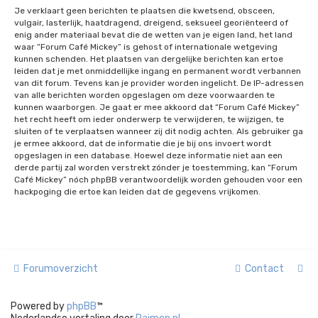
Je verklaart geen berichten te plaatsen die kwetsend, obsceen,
vulgair, lasterlijk, haatdragend, dreigend, seksueel georiënteerd of
enig ander materiaal bevat die de wetten van je eigen land, het land
waar “Forum Café Mickey” is gehost of internationale wetgeving
kunnen schenden. Het plaatsen van dergelijke berichten kan ertoe
leiden dat je met onmiddellijke ingang en permanent wordt verbannen
van dit forum. Tevens kan je provider worden ingelicht. De IP-adressen
van alle berichten worden opgeslagen om deze voorwaarden te
kunnen waarborgen. Je gaat er mee akkoord dat “Forum Café Mickey”
het recht heeft om ieder onderwerp te verwijderen, te wijzigen, te
sluiten of te verplaatsen wanneer zij dit nodig achten. Als gebruiker ga
je ermee akkoord, dat de informatie die je bij ons invoert wordt
opgeslagen in een database. Hoewel deze informatie niet aan een
derde partij zal worden verstrekt zónder je toestemming, kan “Forum
Café Mickey” nóch phpBB verantwoordelijk worden gehouden voor een
hackpoging die ertoe kan leiden dat de gegevens vrijkomen.
Forumoverzicht
Contact
Powered by
phpBB
™