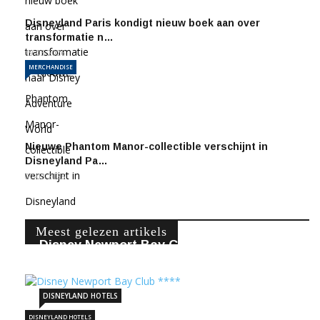
Disneyland Paris kondigt nieuw boek aan over
transformatie n…
19-03-2026
MERCHANDISE
Nieuwe Phantom Manor-collectible verschijnt in
Disneyland Pa…
07-03-2026
Meest gelezen artikels
Disney Newport Bay Club ****
22-11-2020
248116
DISNEYLAND HOTELS
DISNEYLAND HOTELS