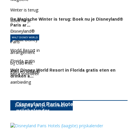
De Magische Winter is terug: Boek nu je Disneyland®
Paris ar…
09-02-2026
WALT DISNEY WORLD
Walt Disney World Resort in Florida gratis eten en
drinken a…
11-01-2026
Disneyland Paris Hotels (laagste)
Laagste prijs kalender
prijskalender
16231