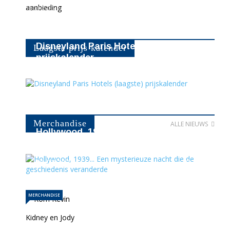
11-01-2026
Disneyland Paris Hotels (laagste)
Laagste prijs kalender
prijskalender
16238
Merchandise
ALLE NIEUWS
Hollywood, 1939... Een mysterieuze
nacht die de geschiedenis…
10-07-2026
386
MERCHANDISE