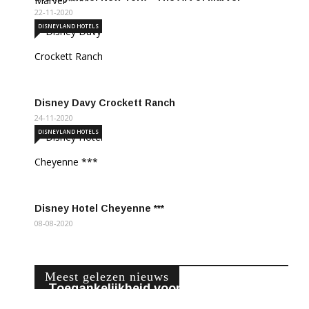
22-11-2020
DISNEYLAND HOTELS
Disney Davy Crockett Ranch
24-11-2020
DISNEYLAND HOTELS
Disney Hotel Cheyenne ***
08-08-2020
Meest gelezen nieuws
Toegankelijkheid voor bezoekers met
een beperking …