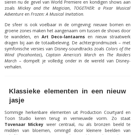
sieren nu de gevel van World Premiere en kondigen shows aan
zoals
Mickey and the Magician
,
TOGETHER: a Pixar Musical
Adventure
en
Frozen: A Musical Invitation
.
De sfeer is ook voelbaar in de omgeving: nieuwe bomen en
groene zones maken het aangenaam om tussen de shows door
te wandelen, en
Art Deco-lantaarns
en nieuw straatwerk
dragen bij aan de totaalbeleving. De achtergrondmuziek – met
symfonische versies van Disney-soundtracks zoals
Colors of the
Wind
(
Pocahontas
),
Captain America’s March
en
The Raiders
March
– dompelt je volledig onder in de wereld van Disney-
verhalen.
Klassieke elementen in een nieuw
jasje
Sommige herkenbare elementen uit Production Courtyard en
Toon Studio keren terug in vernieuwde vorm. Zo staat
Tovenaar Mickey
weer centraal, nu als bronzen beeld te
midden van bloemen, omringd door kleinere beelden van