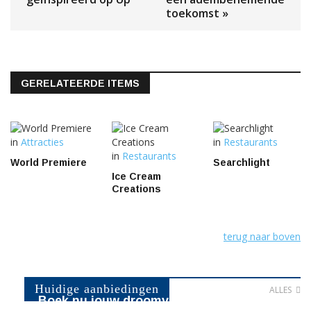
toekomst »
GERELATEERDE ITEMS
in
Attracties
in
Restaurants
in
Restaurants
World Premiere
Searchlight
Ice Cream
Creations
terug naar boven
Huidige aanbiedingen
ALLES
Boek nu jouw droomvakantie naar Walt