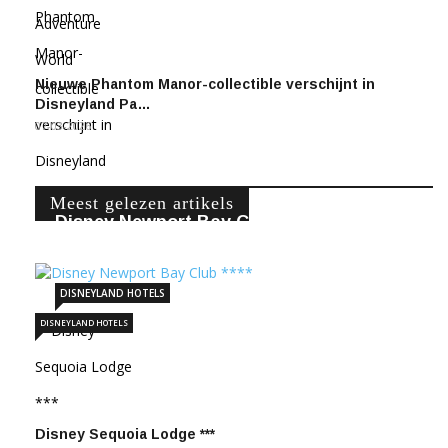
Nieuwe Phantom Manor-collectible verschijnt in
Disneyland Pa…
07-03-2026
Meest gelezen artikels
Disney Newport Bay Club ****
22-11-2020
248372
DISNEYLAND HOTELS
DISNEYLAND HOTELS
Disney Sequoia Lodge ***