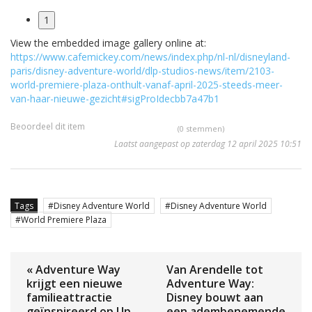
1
View the embedded image gallery online at:
https://www.cafemickey.com/news/index.php/nl-nl/disneyland-
paris/disney-adventure-world/dlp-studios-news/item/2103-
world-premiere-plaza-onthult-vanaf-april-2025-steeds-meer-
van-haar-nieuwe-gezicht#sigProIdecbb7a47b1
Beoordeel dit item
(0 stemmen)
Laatst aangepast op zaterdag 12 april 2025 10:51
Tags
Disney Adventure World
Disney Adventure World
World Premiere Plaza
« Adventure Way
Van Arendelle tot
krijgt een nieuwe
Adventure Way:
familieattractie
Disney bouwt aan
geïnspireerd op Up
een adembenemende