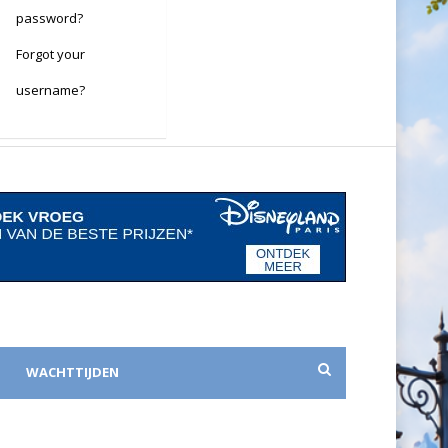
password?
Forgot your
username?
WACHTTIJDEN