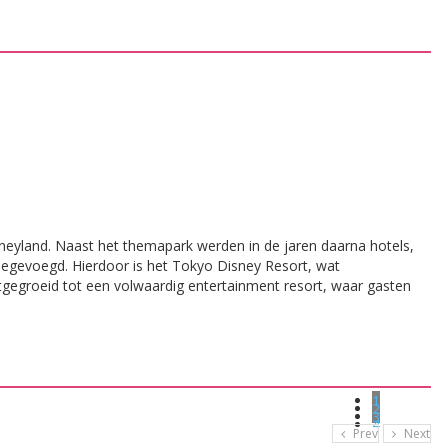
eyland. Naast het themapark werden in de jaren daarna hotels,
gevoegd. Hierdoor is het Tokyo Disney Resort, wat
tgegroeid tot een volwaardig entertainment resort, waar gasten
1
2
3
4
Prev
Next