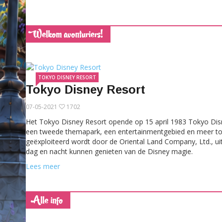
elkom avonturiers!
W
TOKYO DISNEY RESORT
Tokyo Disney Resort
07-05-2021
1702
Het Tokyo Disney Resort opende op 15 april 1983 Tokyo Disn
een tweede themapark, een entertainmentgebied en meer toe
geëxploiteerd wordt door de Oriental Land Company, Ltd., ui
dag en nacht kunnen genieten van de Disney magie.
Lees meer
lle info
A