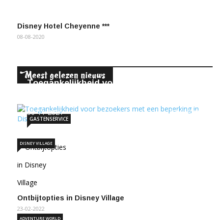
Disney Hotel Cheyenne ***
08-08-2020
eest gelezen nieuws
M
Toegankelijkheid voor bezoekers met
een beperking …
30-11-2021
338388
GASTENSERVICE
DISNEY VILLAGE
Ontbijtopties in Disney Village
23-02-2022
ADVENTURE WORLD