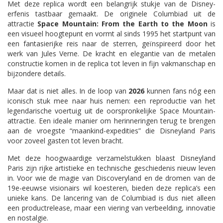
Met deze replica wordt een belangrijk stukje van de Disney-
erfenis tastbaar gemaakt. De originele Columbiad uit de
attractie
Space Mountain: From the Earth to the Moon
is
een visueel hoogtepunt en vormt al sinds 1995 het startpunt van
een fantasierijke reis naar de sterren, geïnspireerd door het
werk van Jules Verne. De kracht en elegantie van de metalen
constructie komen in de replica tot leven in fijn vakmanschap en
bijzondere details.
Maar dat is niet alles. In de loop van
2026
kunnen fans nóg een
iconisch stuk mee naar huis nemen: een reproductie van het
legendarische voertuig uit de oorspronkelijke Space Mountain-
attractie. Een ideale manier om herinneringen terug te brengen
aan de vroegste “maankind-expedities” die Disneyland Paris
voor zoveel gasten tot leven bracht.
Met deze hoogwaardige verzamelstukken blaast Disneyland
Paris zijn rijke artistieke en technische geschiedenis nieuw leven
in. Voor wie de magie van Discoveryland en de dromen van de
19e-eeuwse visionairs wil koesteren, bieden deze replica’s een
unieke kans. De lancering van de Columbiad is dus niet alleen
een productrelease, maar een viering van verbeelding, innovatie
en nostalgie.