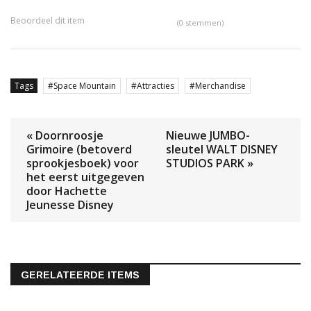
Beoordeel dit item
(0 stemmen)
Tags
Space Mountain
Attracties
Merchandise
« Doornroosje
Nieuwe JUMBO-
Grimoire (betoverd
sleutel WALT DISNEY
sprookjesboek) voor
STUDIOS PARK »
het eerst uitgegeven
door Hachette
Jeunesse Disney
GERELATEERDE ITEMS