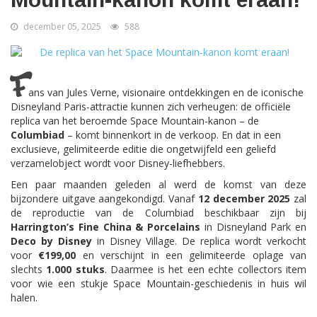
december 05, 2025
588
F
ans van Jules Verne, visionaire ontdekkingen en de iconische
Disneyland Paris-attractie kunnen zich verheugen: de officiële
replica van het beroemde Space Mountain-kanon – de
Columbiad
– komt binnenkort in de verkoop. En dat in een
exclusieve, gelimiteerde editie die ongetwijfeld een geliefd
verzamelobject wordt voor Disney-liefhebbers.
Een paar maanden geleden al werd de komst van deze
bijzondere uitgave aangekondigd. Vanaf
12 december 2025
zal
de reproductie van de Columbiad beschikbaar zijn bij
Harrington’s Fine China & Porcelains
in Disneyland Park en
Deco by Disney
in Disney Village. De replica wordt verkocht
voor
€199,00
en verschijnt in een gelimiteerde oplage van
slechts
1.000 stuks
. Daarmee is het een echte collectors item
voor wie een stukje Space Mountain-geschiedenis in huis wil
halen.