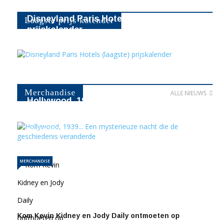
Disneyland Paris Hotels (laagste)
Laagste prijs kalender
prijskalender
16230
Merchandise
ALLE NIEUWS
Hollywood, 1939... Een mysterieuze
nacht die de geschiedenis…
10-07-2026
375
MERCHANDISE
Kom Kevin Kidney en Jody Daily ontmoeten op