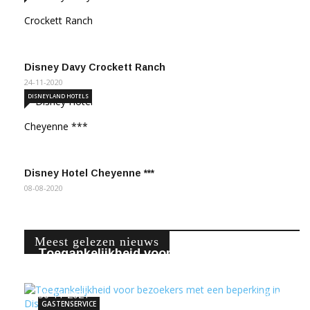
Disney Davy Crockett Ranch
24-11-2020
DISNEYLAND HOTELS
Disney Hotel Cheyenne ***
08-08-2020
Meest gelezen nieuws
Toegankelijkheid voor bezoekers met
een beperking …
30-11-2021
338132
GASTENSERVICE