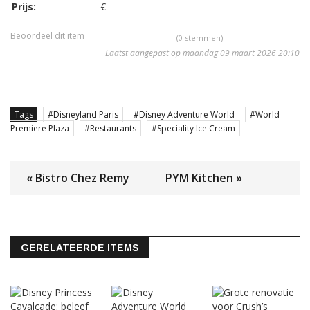
Prijs:
€
Beoordeel dit item
(0 stemmen)
Laatst aangepast op maandag 09 maart 2026 20:10
Tags
Disneyland Paris
Disney Adventure World
World
Premiere Plaza
Restaurants
Speciality Ice Cream
« Bistro Chez Remy
PYM Kitchen »
GERELATEERDE ITEMS