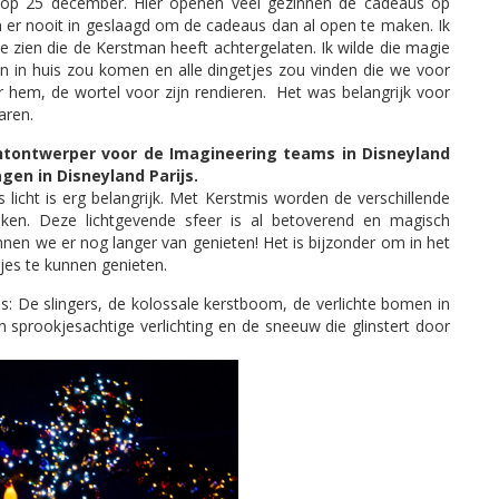
et op 25 december. Hier openen veel gezinnen de cadeaus op
en er nooit in geslaagd om de cadeaus dan al open te maken. Ik
 zien die de Kerstman heeft achtergelaten. Ik wilde die magie
n in huis zou komen en alle dingetjes zou vinden die we voor
hem, de wortel voor zijn rendieren. Het was belangrijk voor
aren.
chtontwerper voor de Imagineering teams in Disneyland
agen in Disneyland Parijs.
s licht is erg belangrijk. Met Kerstmis worden de verschillende
token. Deze lichtgevende sfeer is al betoverend en magisch
nnen we er nog langer van genieten! Het is bijzonder om in het
tjes te kunnen genieten.
is: De slingers, de kolossale kerstboom, de verlichte bomen in
 sprookjesachtige verlichting en de sneeuw die glinstert door