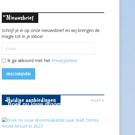
ieuwsbrief
N
Schrijf je in op onze nieuwsbrief en wij brengen de
magie tot in je inbox!
Ik ga akkoord met het
Privacybeleid
INSCHRIJVEN
uidige aanbiedingen
H
ALLES
Boek nu jouw droomvakantie naar
Walt Disney World Resort in …
21-04-2026
1141