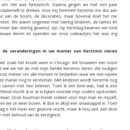
om. Het was fantastisch. Daarna gingen we met een paar
lademelk te drinken. Voor mij herinnert Kerstmis me dus aan
ur van de boom, de decoraties, maar bovenal doet het me
feesten. We waren ongeveer met twintig kinderen, de tantes en
 meer dan veertig geweest zijn. Op Kerstdag kwamen we rond
e nieuwe kleren en openden we onze cadeautjes; het was erg
 de veranderingen in uw manier van Kerstmis vieren
 niet zoals het koude weer in Chicago. We bouwden een soort
 wie we net als met mijn familie Kerstmis vieren. We nodigen
t is onze manier om alle mensen te bedanken waar we een nauwe
 manier nog te versterken. Met kinderen wordt Kerstmis nog
 samen met hen beleven. Toen ik een kind was, had ik een
htend mocht ik er al in kijken voordat mijn ouders opstonden.
 gedaan. Onze buurman breide sokken voor mijn man en mijzelf,
len we ze weer boven. Ik doe er altijd een sinaasappel in. Toen
e dag is het meer een gewone vrucht, maar ik hou vast aan deze
sen met behoud van de kerstgeest.