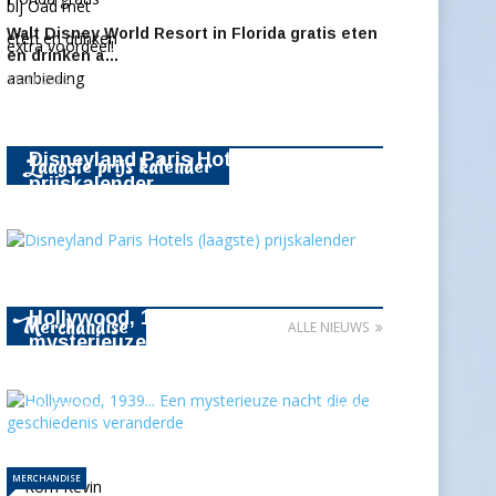
Walt Disney World Resort in Florida gratis eten
en drinken a…
11-01-2026
Disneyland Paris Hotels (laagste)
aagste prijs kalender
L
prijskalender
16238
Hollywood, 1939... Een
erchandise
M
ALLE NIEUWS
mysterieuze nacht die de
geschiedenis…
10-07-2026
383
MERCHANDISE