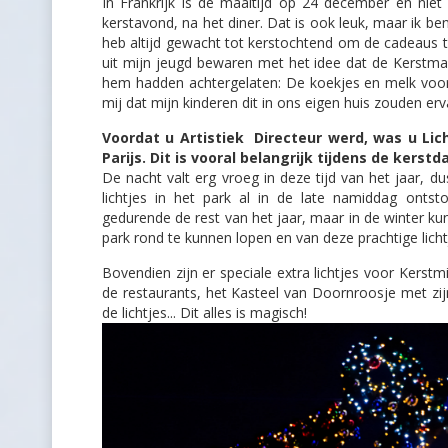
In Frankrijk is de maaltijd op 24 december en ni
kerstavond, na het diner. Dat is ook leuk, maar ik b
heb altijd gewacht tot kerstochtend om de cadeaus te
uit mijn jeugd bewaren met het idee dat de Kerstma
hem hadden achtergelaten: De koekjes en melk voor 
mij dat mijn kinderen dit in ons eigen huis zouden erv
Voordat u Artistiek Directeur werd, was u Li
Parijs. Dit is vooral belangrijk tijdens de kerstd
De nacht valt erg vroeg in deze tijd van het jaar, du
lichtjes in het park al in de late namiddag onts
gedurende de rest van het jaar, maar in de winter ku
park rond te kunnen lopen en van deze prachtige lich
Bovendien zijn er speciale extra lichtjes voor Kerstm
de restaurants, het Kasteel van Doornroosje met zijn
de lichtjes... Dit alles is magisch!