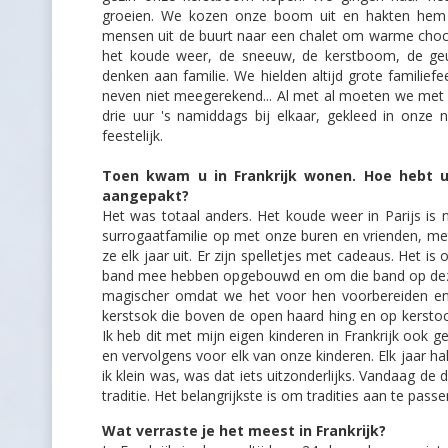
groeien. We kozen onze boom uit en hakten hem 
mensen uit de buurt naar een chalet om warme choco
het koude weer, de sneeuw, de kerstboom, de ge
denken aan familie. We hielden altijd grote familie
neven niet meegerekend... Al met al moeten we met
drie uur 's namiddags bij elkaar, gekleed in onz
feestelijk.
Toen kwam u in Frankrijk wonen. Hoe hebt u
aangepakt?
Het was totaal anders. Het koude weer in Parijs is
surrogaatfamilie op met onze buren en vrienden, met
ze elk jaar uit. Er zijn spelletjes met cadeaus. He
band mee hebben opgebouwd en om die band op deze
magischer omdat we het voor hen voorbereiden en
kerstsok die boven de open haard hing en op kerstoc
Ik heb dit met mijn eigen kinderen in Frankrijk ook
en vervolgens voor elk van onze kinderen. Elk jaar ha
ik klein was, was dat iets uitzonderlijks. Vandaag d
traditie. Het belangrijkste is om tradities aan te pas
Wat verraste je het meest in Frankrijk?