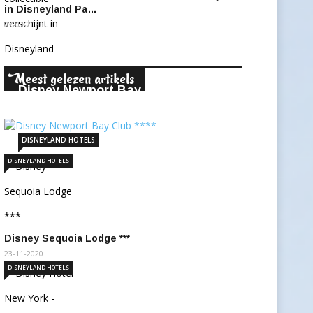
in Disneyland Pa…
07-03-2026
eest gelezen artikels
M
Disney Newport Bay Club ****
22-11-2020
248517
DISNEYLAND HOTELS
DISNEYLAND HOTELS
Disney Sequoia Lodge ***
23-11-2020
DISNEYLAND HOTELS