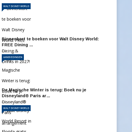
WALT DISNEY WORLD
Binnenkort te boeken voor Walt Disney World:
FREE Dining …
09-04-2026
AANBIEDINGEN
De Magische Winter is terug: Boek nu je
Disneyland® Paris ar…
09-02-2026
WALT DISNEY WORLD