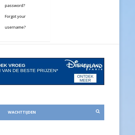
password?
Forgot your
username?
WACHTTIJDEN